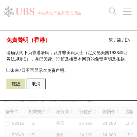
正股数据及市场统计
认股证分析仪
牛熊证分析仪
轮证市场统计
港股通资金流
瑞银轮证教室
认股证
牛熊证
本结构性产品并无抵押品
认股证搜寻
表现
图搜牛熊
表现
十大成交
港股通资金流
十大成交
瑞银轮证教室
牛熊证分析仪
瑞银认股证一览
街货统计
街货统计
十大升幅/跌幅
正股分析仪
持股比重
每月轮证大市专题
牛熊全景快搜
免責聲明（香港）
繁
/
简
/
EN
表现
街货统计
比较
请确认阁下为香港居民，及并非美籍人士（定义见美国1933年证
新发行瑞银认股证
比较
牛熊证搜寻
比较
十大认股证成交分布
二十大活跃股份
显示所有持股比重
轮证专栏
券法规则S），并已阅读、理解及接受本网页的
免责声明及条款
。
即将到期认股证
牛熊证街货分布图
十天股证占大市成交
恒指成份股
讲座及教育短片
55819 瑞银
牛证
未来7日不再显示本免责声明。
HSI 恒生指数
確認
取消
认股证到期结算价查找
正股牛熊证列表
资金流
国指成份股
认股证投资者教育
认股证分析仪
新发行瑞银牛熊证
街货统计
科指成份股
牛熊证投资者教育
选择牛熊证作比较 *你可以选择最多
三
只牛熊证
编号
相关资产
发行商
行使价
收回价
实际杠
认股证速算机
已收回牛熊证剩余价值
三十大平均引伸波幅
相关资产沽空
认股证牛熊证常问问题
59816
HSI
星展
24,150
24,250
15.6
引伸波幅比较图
即将到期牛熊证
业绩及经济日历
59949
HSI
摩利
24,200
24,300
15.7