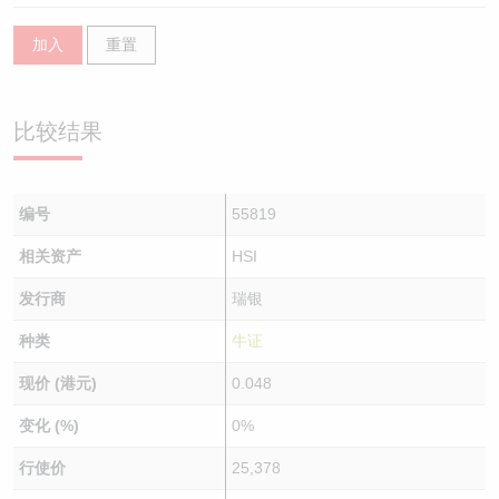
加入
重置
比较结果
编号
55819
相关资产
HSI
发行商
瑞银
种类
牛证
现价 (港元)
0.048
变化 (%)
0%
行使价
25,378