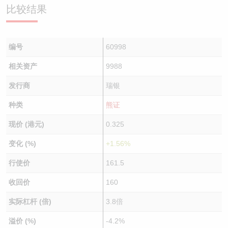
比较结果
编号
60998
相关资产
9988
发行商
瑞银
种类
熊证
现价 (港元)
0.325
变化 (%)
+1.56%
行使价
161.5
收回价
160
实际杠杆 (倍)
3.8倍
溢价 (%)
-4.2%