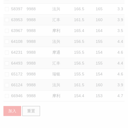
认股证/牛熊证日志
牛熊证到期结算价查找
中资ETFs溢价比较
58397
9988
法兴
166.5
165
3.3
63953
9988
汇丰
161.5
160
3.9
认股证文件及公告
牛熊证分析仪
AH 股价对照
63967
9988
摩利
165.4
164
3.5
认股证文件及公告 (瑞信)
牛熊证速算机
即市板块表现
64108
9988
法兴
156.5
155
4.4
牛熊证文件及公告
ADR
64231
9988
摩通
155.5
154
4.6
64493
9988
汇丰
156.5
155
4.4
牛熊证文件及公告 (瑞信)
收市竞价变化
65172
9988
瑞银
155.5
154
4.6
66124
9988
法兴
161.5
160
3.9
66946
9988
摩利
154.4
153
4.7
加入
重置