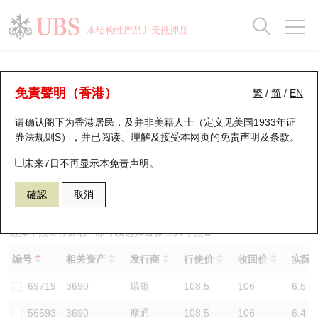
正股数据及市场统计
认股证分析仪
牛熊证分析仪
轮证市场统计
港股通资金流
瑞银轮证教室
认股证
牛熊证
本结构性产品并无抵押品
认股证搜寻
表现
图搜牛熊
表现
十大成交
港股通资金流
十大成交
瑞银轮证教室
牛熊证分析仪
瑞银认股证一览
街货统计
街货统计
十大升幅/跌幅
正股分析仪
持股比重
每月轮证大市专题
牛熊全景快搜
免責聲明（香港）
繁
/
简
/
EN
表现
街货统计
比较
请确认阁下为香港居民，及并非美籍人士（定义见美国1933年证
新发行瑞银认股证
比较
牛熊证搜寻
比较
十大认股证成交分布
二十大活跃股份
显示所有持股比重
轮证专栏
券法规则S），并已阅读、理解及接受本网页的
免责声明及条款
。
即将到期认股证
牛熊证街货分布图
十天股证占大市成交
恒指成份股
讲座及教育短片
59566 瑞银
熊证
未来7日不再显示本免责声明。
3690 美团
確認
取消
认股证到期结算价查找
正股牛熊证列表
资金流
国指成份股
认股证投资者教育
认股证分析仪
新发行瑞银牛熊证
街货统计
科指成份股
牛熊证投资者教育
选择牛熊证作比较 *你可以选择最多
三
只牛熊证
编号
相关资产
发行商
行使价
收回价
实际杠
认股证速算机
已收回牛熊证剩余价值
三十大平均引伸波幅
相关资产沽空
认股证牛熊证常问问题
69719
3690
瑞银
108.5
106
6.5
引伸波幅比较图
即将到期牛熊证
业绩及经济日历
56593
3690
摩通
108.5
106
6.4