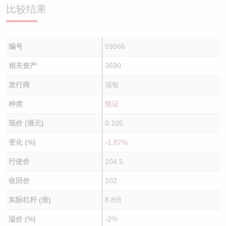
比较结果
编号
59566
相关资产
3690
发行商
瑞银
种类
熊证
现价 (港元)
0.105
变化 (%)
-1.87%
行使价
104.5
收回价
102
实际杠杆 (倍)
8.8倍
溢价 (%)
-2%