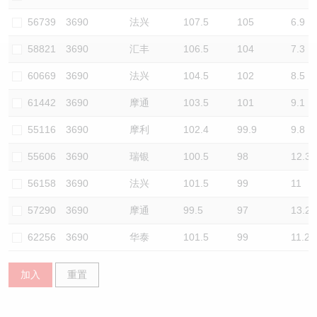
认股证/牛熊证日志
牛熊证到期结算价查找
中资ETFs溢价比较
56739
3690
法兴
107.5
105
6.9
58821
3690
汇丰
106.5
104
7.3
认股证文件及公告
牛熊证分析仪
AH 股价对照
60669
3690
法兴
104.5
102
8.5
认股证文件及公告 (瑞信)
牛熊证速算机
即市板块表现
61442
3690
摩通
103.5
101
9.1
牛熊证文件及公告
ADR
55116
3690
摩利
102.4
99.9
9.8
55606
3690
瑞银
100.5
98
12.3
牛熊证文件及公告 (瑞信)
收市竞价变化
56158
3690
法兴
101.5
99
11
57290
3690
摩通
99.5
97
13.2
62256
3690
华泰
101.5
99
11.2
加入
重置