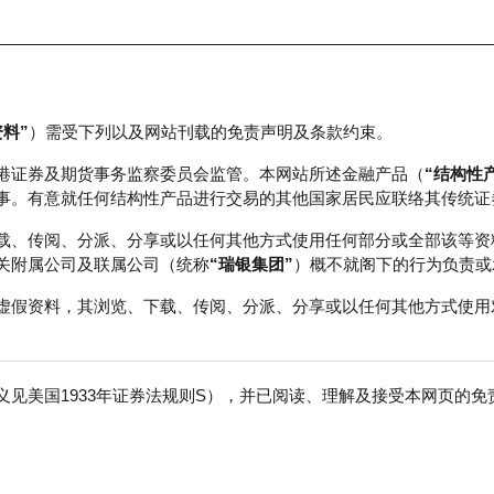
资料”
）需受下列以及网站刊载的免责声明及条款约束。
正股数据及市场统计
瑞银轮证教室
港证券及期货事务监察委员会监管。本网站所述金融产品（
“结构性
事。有意就任何结构性产品进行交易的其他国家居民应联络其传统证
载、传阅、分派、分享或以任何其他方式使用任何部分或全部该等资
关附属公司及联属公司（统称
“瑞银集团”
）概不就阁下的行为负责或
虚假资料，其浏览、下载、传阅、分派、分享或以任何其他方式使用
见美国1933年证券法规则S），并已阅读、理解及接受本网页的
数
免
行商
行使价
收回价