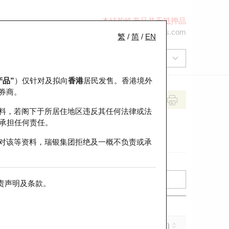
本结构性产品并无抵押品
+852 2971 6668
ol-hkwarrants@ubs.com
繁
/
简
/
EN
产品”
）仅针对及拟向
香港
居民发售。香港境外
券商。
料，若阁下于所居住地区违反其任何法律或法
承担任何责任。
对该等资料，瑞银集团拒绝及一概不负责或承
责声明及条款
。
实际杠杆 (倍)
到期日 (年-月-日)