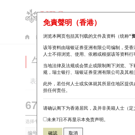
免責聲明（香港）
浏览本网页包括其刊载的文件及资料（统称
“
认股证
牛熊证
美股指数产品
轮证市场统计
该等资料由瑞银证券亚洲有限公司编制，受香
人士不得浏览、使用、依赖或根据该等资料行
牛熊证分析仪
当地法律及法规或会禁止或限制阁下浏览、下
规，瑞士银行、瑞银证券亚洲有限公司及其相
表现
街货统计
比较
此外，若任何人士或实体就其所居住地区提供
担任何责任。
67438 瑞银
牛证
请确认阁下为香港居民，及并非美籍人士（定义
HSI 恒生指
未来7日不再显示本免责声明。
选择牛熊证作比较 *你可以选择最多
五
只牛熊证
编号
確認
取消
相关资产
发