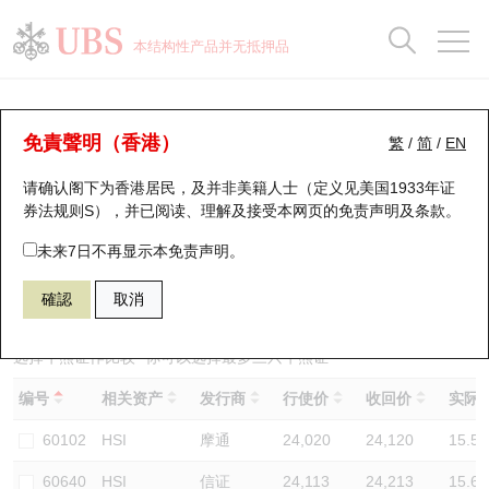
正股数据及市场统计
认股证分析仪
牛熊证分析仪
轮证市场统计
港股通资金流
瑞银轮证教室
认股证
牛熊证
本结构性产品并无抵押品
认股证搜寻
表现
图搜牛熊
表现
十大成交
港股通资金流
十大成交
瑞银轮证教室
牛熊证分析仪
瑞银认股证一览
街货统计
街货统计
十大升幅/跌幅
正股分析仪
持股比重
每月轮证大市专题
牛熊全景快搜
免責聲明（香港）
繁
/
简
/
EN
表现
街货统计
比较
请确认阁下为香港居民，及并非美籍人士（定义见美国1933年证
新发行瑞银认股证
比较
牛熊证搜寻
比较
十大认股证成交分布
二十大活跃股份
显示所有持股比重
轮证专栏
券法规则S），并已阅读、理解及接受本网页的
免责声明及条款
。
即将到期认股证
牛熊证街货分布图
十天股证占大市成交
恒指成份股
讲座及教育短片
67438 瑞银
牛证
未来7日不再显示本免责声明。
HSI 恒生指数
確認
取消
认股证到期结算价查找
正股牛熊证列表
资金流
国指成份股
认股证投资者教育
认股证分析仪
新发行瑞银牛熊证
街货统计
科指成份股
牛熊证投资者教育
选择牛熊证作比较 *你可以选择最多
三
只牛熊证
编号
相关资产
发行商
行使价
收回价
实际杠
认股证速算机
已收回牛熊证剩余价值
三十大平均引伸波幅
相关资产沽空
认股证牛熊证常问问题
60102
HSI
摩通
24,020
24,120
15.5
引伸波幅比较图
即将到期牛熊证
业绩及经济日历
60640
HSI
信证
24,113
24,213
15.6