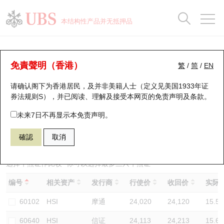
正股数据及市场统计
认股证分析仪
牛熊证分析仪
轮证市场统计
港股通资金流
瑞银轮证教室
认股证
牛熊证
本结构性产品并无抵押品
认股证搜寻
表现
图搜牛熊
表现
十大成交
港股通资金流
十大成交
瑞银轮证教室
牛熊证分析仪
瑞银认股证一览
街货统计
街货统计
十大升幅/跌幅
正股分析仪
持股比重
每月轮证大市专题
牛熊全景快搜
免責聲明（香港）
繁
/
简
/
EN
表现
街货统计
比较
请确认阁下为香港居民，及并非美籍人士（定义见美国1933年证
新发行瑞银认股证
比较
牛熊证搜寻
比较
十大认股证成交分布
二十大活跃股份
显示所有持股比重
轮证专栏
券法规则S），并已阅读、理解及接受本网页的
免责声明及条款
。
即将到期认股证
牛熊证街货分布图
十天股证占大市成交
恒指成份股
讲座及教育短片
67438 瑞银
牛证
未来7日不再显示本免责声明。
HSI 恒生指数
確認
取消
认股证到期结算价查找
正股牛熊证列表
资金流
国指成份股
认股证投资者教育
认股证分析仪
新发行瑞银牛熊证
街货统计
科指成份股
牛熊证投资者教育
选择牛熊证作比较 *你可以选择最多
三
只牛熊证
编号
相关资产
发行商
行使价
收回价
实际杠
认股证速算机
已收回牛熊证剩余价值
三十大平均引伸波幅
相关资产沽空
认股证牛熊证常问问题
60102
HSI
摩通
24,020
24,120
15.5
引伸波幅比较图
即将到期牛熊证
业绩及经济日历
60640
HSI
信证
24,113
24,213
15.6