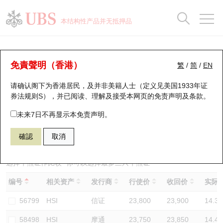
正股数据及市场统计
认股证分析仪
牛熊证分析仪
轮证市场统计
港股通资金流
瑞银轮证教室
认股证
牛熊证
本结构性产品并无抵押品
认股证搜寻
表现
图搜牛熊
表现
十大成交
港股通资金流
十大成交
瑞银轮证教室
牛熊证分析仪
瑞银认股证一览
街货统计
街货统计
十大升幅/跌幅
正股分析仪
持股比重
每月轮证大市专题
牛熊全景快搜
免責聲明（香港）
繁
/
简
/
EN
表现
街货统计
比较
请确认阁下为香港居民，及并非美籍人士（定义见美国1933年证
新发行瑞银认股证
比较
牛熊证搜寻
比较
十大认股证成交分布
二十大活跃股份
显示所有持股比重
轮证专栏
券法规则S），并已阅读、理解及接受本网页的
免责声明及条款
。
即将到期认股证
牛熊证街货分布图
十天股证占大市成交
恒指成份股
讲座及教育短片
67440 瑞银
牛证
未来7日不再显示本免责声明。
HSI 恒生指数
確認
取消
认股证到期结算价查找
正股牛熊证列表
资金流
国指成份股
认股证投资者教育
认股证分析仪
新发行瑞银牛熊证
街货统计
科指成份股
牛熊证投资者教育
选择牛熊证作比较 *你可以选择最多
三
只牛熊证
编号
相关资产
发行商
行使价
收回价
实际杠
认股证速算机
已收回牛熊证剩余价值
三十大平均引伸波幅
相关资产沽空
认股证牛熊证常问问题
56799
HSI
信证
23,800
23,900
14.3
引伸波幅比较图
即将到期牛熊证
业绩及经济日历
58498
HSI
摩通
23,750
23,850
14.4