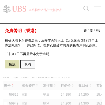
正股数据及市场统计
认股证分析仪
牛熊证分析仪
轮证市场统计
港股通资金流
瑞银轮证教室
认股证
牛熊证
本结构性产品并无抵押品
认股证搜寻
表现
图搜牛熊
表现
十大成交
港股通资金流
十大成交
瑞银轮证教室
牛熊证分析仪
瑞银认股证一览
街货统计
街货统计
十大升幅/跌幅
正股分析仪
持股比重
每月轮证大市专题
牛熊全景快搜
免責聲明（香港）
繁
/
简
/
EN
表现
街货统计
比较
请确认阁下为香港居民，及并非美籍人士（定义见美国1933年证
新发行瑞银认股证
比较
牛熊证搜寻
比较
十大认股证成交分布
二十大活跃股份
显示所有持股比重
轮证专栏
券法规则S），并已阅读、理解及接受本网页的
免责声明及条款
。
即将到期认股证
牛熊证街货分布图
十天股证占大市成交
恒指成份股
讲座及教育短片
55819 瑞银
牛证
未来7日不再显示本免责声明。
HSI 恒生指数
確認
取消
认股证到期结算价查找
正股牛熊证列表
资金流
国指成份股
认股证投资者教育
认股证分析仪
新发行瑞银牛熊证
街货统计
科指成份股
牛熊证投资者教育
选择牛熊证作比较 *你可以选择最多
三
只牛熊证
编号
相关资产
发行商
行使价
收回价
实际杠
认股证速算机
已收回牛熊证剩余价值
三十大平均引伸波幅
相关资产沽空
认股证牛熊证常问问题
59816
HSI
星展
24,150
24,250
15.4
引伸波幅比较图
即将到期牛熊证
业绩及经济日历
59949
HSI
摩利
24,200
24,300
15.5