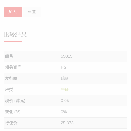
加入
重置
比较结果
编号
55819
相关资产
HSI
发行商
瑞银
种类
牛证
现价 (港元)
0.05
变化 (%)
0%
行使价
25,378