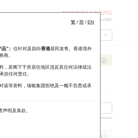
本结构性产品并无抵押品
+852 2971 6668
ol-hkwarrants@ubs.com
繁
/
简
/
EN
产品”
）仅针对及拟向
香港
居民发售。香港境外
券商。
料，若阁下于所居住地区违反其任何法律或法
承担任何责任。
对该等资料，瑞银集团拒绝及一概不负责或承
责声明及条款
。
实际杠杆 (倍)
到期日 (年-月-日)