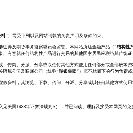
资料”
）需受下列以及网站刊载的免责声明及条款约束。
正股数据及市场统计
瑞银轮证教室
港证券及期货事务监察委员会监管。本网站所述金融产品（
“结构性
事。有意就任何结构性产品进行交易的其他国家居民应联络其传统证
载、传阅、分派、分享或以任何其他方式使用任何部分或全部该等资
关附属公司及联属公司（统称
“瑞银集团”
）概不就阁下的行为负责或
虚假资料，其浏览、下载、传阅、分派、分享或以任何其他方式使用
见美国1933年证券法规则S），并已阅读、理解及接受本网页的
寿
免
行商
行使价
收回价