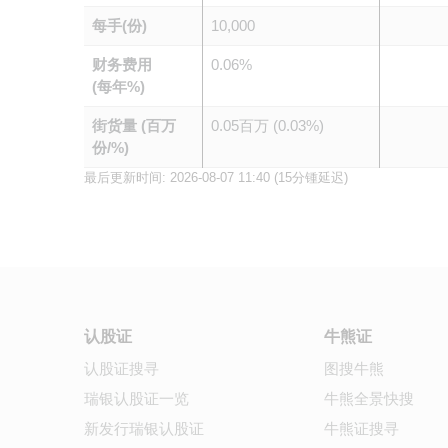
每手(份)
10,000
财务费用
0.06%
(每年%)
街货量 (百万
0.05百万 (0.03%)
份/%)
最后更新时间:
2026-08-07 11:40
(15分锺延迟)
认股证
牛熊证
认股证搜寻
图搜牛熊
瑞银认股证一览
牛熊全景快搜
新发行瑞银认股证
牛熊证搜寻