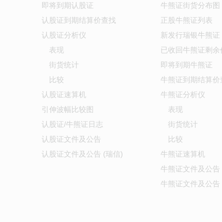
即将到期认股证
牛熊证街货分布图
认股证到期结算价查找
正股牛熊证列表
认股证分析仪
新发行瑞银牛熊证
表现
已收回牛熊证剩余
街货统计
即将到期牛熊证
比较
牛熊证到期结算价
认股证速算机
牛熊证分析仪
引伸波幅比较图
表现
认股证/牛熊证日志
街货统计
认股证文件及公告
比较
认股证文件及公告 (瑞信)
牛熊证速算机
牛熊证文件及公告
牛熊证文件及公告 