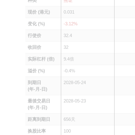
种类
熊证
现价 (港元)
0.031
变化 (%)
-3.12%
行使价
32.4
收回价
32
实际杠杆 (倍)
9.4倍
溢价 (%)
-0.4%
到期日
2028-05-24
(年-月-日)
最後交易日
2028-05-23
(年-月-日)
距离到期日
656天
换股比率
100