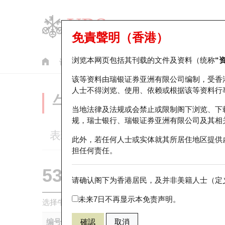
免責聲明（香港）
浏览本网页包括其刊载的文件及资料（统称
“
认股证
牛熊证
美股指数产品
轮证市场统计
该等资料由瑞银证券亚洲有限公司编制，受香
人士不得浏览、使用、依赖或根据该等资料行
牛熊证分析仪
当地法律及法规或会禁止或限制阁下浏览、下
规，瑞士银行、瑞银证券亚洲有限公司及其相
表现
街货统计
比较
此外，若任何人士或实体就其所居住地区提供
担任何责任。
53040 瑞银
熊证
请确认阁下为香港居民，及并非美籍人士（定义
2628 中国人
未来7日不再显示本免责声明。
选择牛熊证作比较 *你可以选择最多
五
只牛熊证
编号
確認
取消
相关资产
发