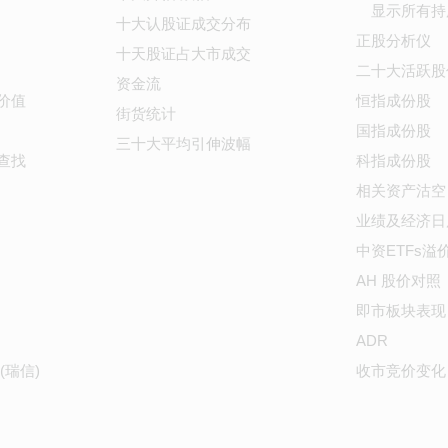
显示所有持
十大认股证成交分布
正股分析仪
十天股证占大市成交
二十大活跃股
资金流
价值
恒指成份股
街货统计
国指成份股
三十大平均引伸波幅
查找
科指成份股
相关资产沽空
业绩及经济日
中资ETFs溢
AH 股价对照
即市板块表现
ADR
(瑞信)
收市竞价变化