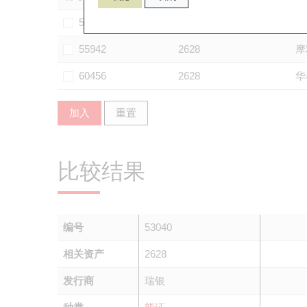
53704
2628
法
55942
2628
摩
60456
2628
华
加入
重置
比较结果
编号
53040
相关资产
2628
发行商
瑞银