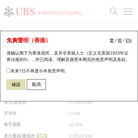
正股数据及市场统计
认股证分析仪
牛熊证分析仪
轮证市场统计
港股通资金流
瑞银轮证教室
认股证
牛熊证
本结构性产品并无抵押品
认股证搜寻
表现
图搜牛熊
表现
十大成交
港股通资金流
十大成交
瑞银轮证教室
认股证分析仪
瑞银认股证一览
街货统计
街货统计
十大升幅/跌幅
正股分析仪
持股比重
每月轮证大市专题
牛熊全景快搜
免責聲明（香港）
繁
/
简
/
EN
表现
街货统计
比较
请确认阁下为香港居民，及并非美籍人士（定义见美国1933年证
新发行瑞银认股证
比较
牛熊证搜寻
比较
十大认股证成交分布
二十大活跃股份
显示所有持股比重
轮证专栏
券法规则S），并已阅读、理解及接受本网页的
免责声明及条款
。
即将到期认股证
牛熊证街货分布图
十天股证占大市成交
恒指成份股
讲座及教育短片
29814 瑞银
认购
未来7日不再显示本免责声明。
HSI 恒生指数
確認
取消
认股证到期结算价查找
正股牛熊证列表
资金流
国指成份股
认股证投资者教育
$0.049
0.003
(+6.52%)
即时
认股证分析仪
新发行瑞银牛熊证
街货统计
科指成份股
牛熊证投资者教育
买入/卖出价
0.048
/
0.049
开市价
0.048
认股证速算机
已收回牛熊证剩余价值
三十大平均引伸波幅
相关资产沽空
认股证牛熊证常问问题
每手股数
10,000
引伸波幅比较图
即将到期牛熊证
业绩及经济日历
是日最高/最低价
0.051
/
0.048
即时