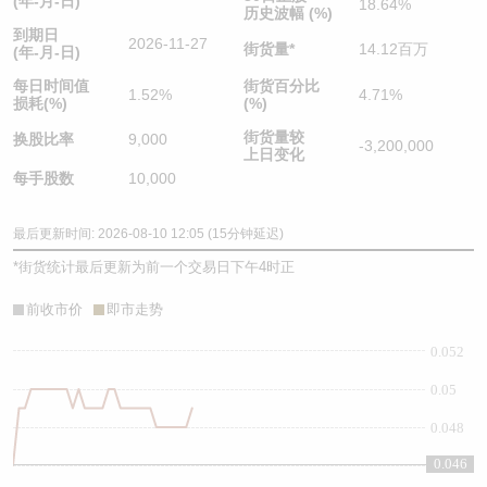
(年-月-日)
18.64%
历史波幅 (%)
到期日
2026-11-27
街货量
*
14.12百万
(年-月-日)
每日时间值
街货百分比
1.52%
4.71%
损耗(%)
(%)
街货量较
换股比率
9,000
-3,200,000
上日变化
每手股数
10,000
最后更新时间: 2026-08-10 12:05 (15分钟延迟)
*
街货统计最后更新为前一个交易日下午4时正
前收市价
即市走势
0.052
0.05
0.048
0.046
0.046