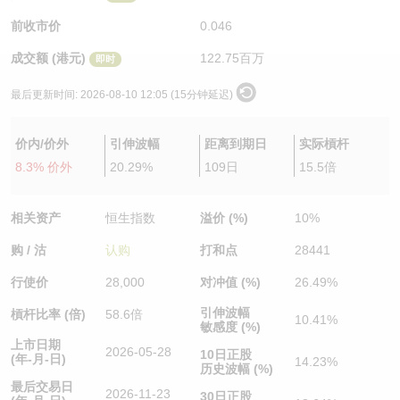
认股证/牛熊证日志
牛熊证到期结算价查找
中资ETFs溢价比较
前收市价
0.046
成交额 (港元)
122.75百万
即时
认股证文件及公告
牛熊证分析仪
AH 股价对照
最后更新时间:
2026-08-10 12:05 (15分钟延迟)
认股证文件及公告 (瑞信)
牛熊证速算机
即市板块表现
价内/价外
引伸波幅
距离到期日
实际槓杆
牛熊证文件及公告
ADR
8.3% 价外
20.29%
109日
15.5倍
牛熊证文件及公告 (瑞信)
收市竞价变化
相关资产
恒生指数
溢价 (%)
10%
购 / 沽
认购
打和点
28441
行使价
28,000
对冲值 (%)
26.49%
引伸波幅
槓杆比率 (倍)
58.6倍
10.41%
敏感度 (%)
上市日期
2026-05-28
10日正股
(年-月-日)
14.23%
历史波幅 (%)
最后交易日
2026-11-23
30日正股