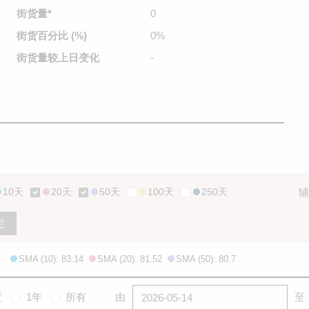
街货量
*
0
街货百分比
(%)
0%
街货量较
上日变化
-
10天
20天
50天
100天
250天
辅
定
SMA (10): 83.14
SMA (20): 81.52
SMA (50): 80.7
度
1年
所有
由
至