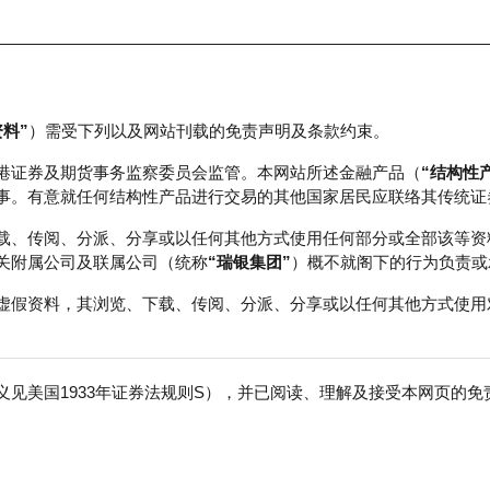
资料”
）需受下列以及网站刊载的免责声明及条款约束。
正股数据及市场统计
瑞银轮证教室
港证券及期货事务监察委员会监管。本网站所述金融产品（
“结构性
事。有意就任何结构性产品进行交易的其他国家居民应联络其传统证
载、传阅、分派、分享或以任何其他方式使用任何部分或全部该等资
关附属公司及联属公司（统称
“瑞银集团”
）概不就阁下的行为负责或
虚假资料，其浏览、下载、传阅、分派、分享或以任何其他方式使用
见美国1933年证券法规则S），并已阅读、理解及接受本网页的
动
免