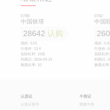
0788
0762
中国铁塔
中国
28642
认购
26
现价:
0.01
现价:
0.0
行使价:
13.4
行使价:
8
实际杠杆:
10倍
实际杠杆:
到期日:
2026-09-23
到期日:
2
换股比率:
10
换股比率:
认股证
牛熊证
认股证搜寻
图搜牛熊