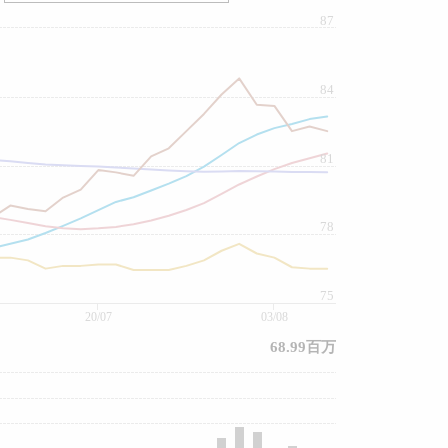
87
84
81
78
75
20/07
03/08
68.99百万