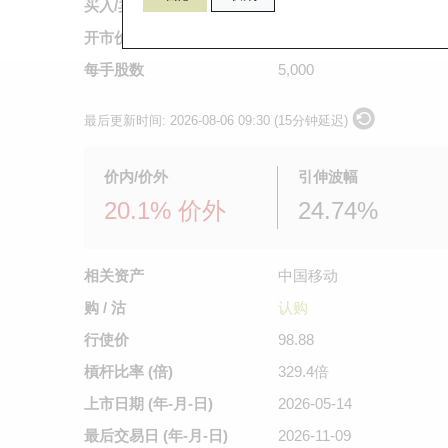
买入/卖出价
不适用
/
不适用
开市价
不适用
每手股数
5,000
最后更新时间:
2026-08-06 09:30 (15分钟延迟)
价内/价外
引伸波幅
20.1% 价外
24.74%
相关资产
中国移动
购 / 沽
认购
行使价
98.88
槓杆比率 (倍)
329.4倍
上市日期
(年-月-日)
2026-05-14
最后交易日
(年-月-日)
2026-11-09