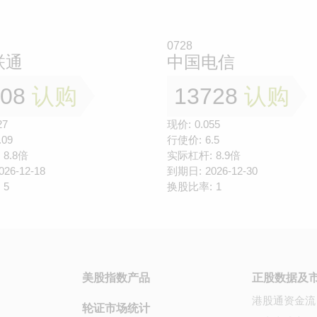
0728
联通
中国电信
008
认购
13728
认购
27
现价:
0.055
.09
行使价:
6.5
8.8倍
实际杠杆:
8.9倍
026-12-18
到期日:
2026-12-30
5
换股比率:
1
美股指数产品
正股数据及
港股通资金流
轮证市场统计