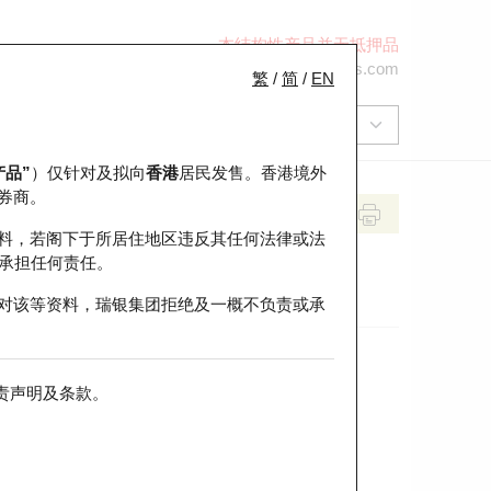
本结构性产品并无抵押品
+852 2971 6668
ol-hkwarrants@ubs.com
繁
/
简
/
EN
产品”
）仅针对及拟向
香港
居民发售。香港境外
券商。
料，若阁下于所居住地区违反其任何法律或法
承担任何责任。
对该等资料，瑞银集团拒绝及一概不负责或承
责声明及条款
。
前收市价
即市走势