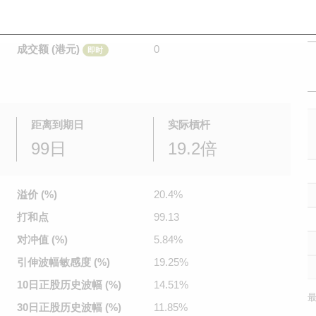
是日最高/最低价
不适用
/
不适用
即时
前收市价
0.025
成交额 (港元)
0
即时
距离到期日
实际槓杆
99日
19.2倍
溢价 (%)
20.4%
打和点
99.13
对冲值 (%)
5.84%
引伸波幅
敏感度 (%)
19.25%
10日正股
历史波幅 (%)
14.51%
最
30日正股
历史波幅 (%)
11.85%