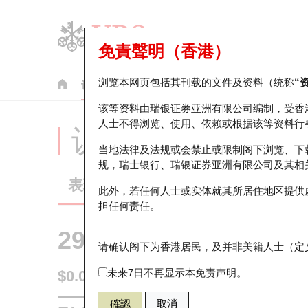
免責聲明（香港）
浏览本网页包括其刊载的文件及资料（统称
“
认股证
牛熊证
美股指数产品
轮证市场统计
该等资料由瑞银证券亚洲有限公司编制，受香
人士不得浏览、使用、依赖或根据该等资料行
认股证分析仪
当地法律及法规或会禁止或限制阁下浏览、下
规，瑞士银行、瑞银证券亚洲有限公司及其相
表现
街货统计
比较
此外，若任何人士或实体就其所居住地区提供
担任何责任。
29139 瑞银
认购
请确认阁下为香港居民，及并非美籍人士（定义
0941 中国移
未来7日不再显示本免责声明。
$0.025
即时
確認
取消