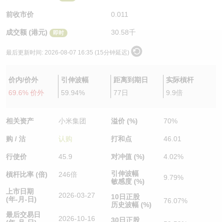
认股证/牛熊证日志
牛熊证到期结算价查找
中资ETFs溢价比较
前收市价
0.011
成交额 (港元)
30.58千
即时
认股证文件及公告
牛熊证分析仪
AH 股价对照
最后更新时间:
2026-08-07 16:35 (15分钟延迟)
认股证文件及公告 (瑞信)
牛熊证速算机
即市板块表现
价内/价外
引伸波幅
距离到期日
实际槓杆
牛熊证文件及公告
ADR
69.6% 价外
59.94%
77日
9.9倍
牛熊证文件及公告 (瑞信)
收市竞价变化
相关资产
小米集团
溢价 (%)
70%
购 / 沽
认购
打和点
46.01
行使价
45.9
对冲值 (%)
4.02%
引伸波幅
槓杆比率 (倍)
246倍
9.79%
敏感度 (%)
上市日期
2026-03-27
10日正股
(年-月-日)
76.07%
历史波幅 (%)
最后交易日
2026-10-16
30日正股