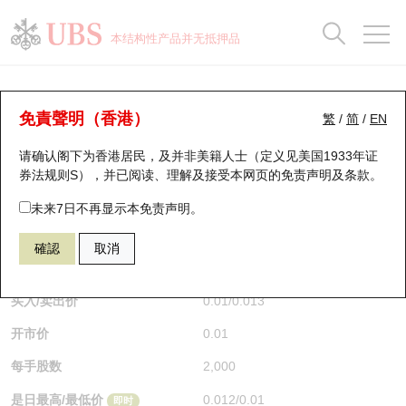
正股数据及市场统计
认股证分析仪
牛熊证分析仪
轮证市场统计
港股通资金流
瑞银轮证教室
认股证
牛熊证
本结构性产品并无抵押品
认股证搜寻
表现
图搜牛熊
表现
十大成交
港股通资金流
十大成交
瑞银轮证教室
认股证分析仪
瑞银认股证一览
街货统计
街货统计
十大升幅/跌幅
正股分析仪
持股比重
每月轮证大市专题
牛熊全景快搜
免責聲明（香港）
繁
/
简
/
EN
表现
街货统计
比较
请确认阁下为香港居民，及并非美籍人士（定义见美国1933年证
新发行瑞银认股证
比较
牛熊证搜寻
比较
十大认股证成交分布
二十大活跃股份
显示所有持股比重
轮证专栏
券法规则S），并已阅读、理解及接受本网页的
免责声明及条款
。
即将到期认股证
牛熊证街货分布图
十天股证占大市成交
恒指成份股
讲座及教育短片
27574 瑞银
认购
未来7日不再显示本免责声明。
1810 小米集团
確認
取消
认股证到期结算价查找
正股牛熊证列表
资金流
国指成份股
认股证投资者教育
$0.011
即时
认股证分析仪
新发行瑞银牛熊证
街货统计
科指成份股
牛熊证投资者教育
买入/卖出价
0.01
/
0.013
开市价
0.01
认股证速算机
已收回牛熊证剩余价值
三十大平均引伸波幅
相关资产沽空
认股证牛熊证常问问题
每手股数
2,000
引伸波幅比较图
即将到期牛熊证
业绩及经济日历
是日最高/最低价
0.012
/
0.01
即时