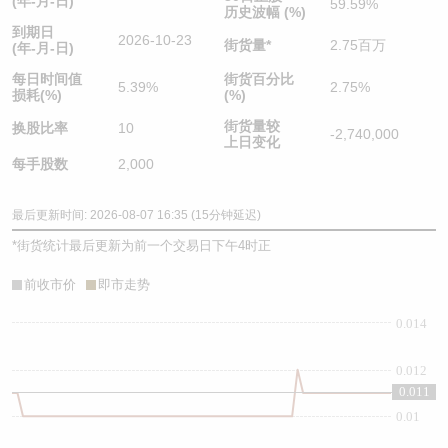
(年-月-日)
59.59%
历史波幅 (%)
到期日
2026-10-23
街货量
*
2.75百万
(年-月-日)
每日时间值
街货百分比
5.39%
2.75%
损耗(%)
(%)
街货量较
换股比率
10
-2,740,000
上日变化
每手股数
2,000
最后更新时间: 2026-08-07 16:35 (15分钟延迟)
*
街货统计最后更新为前一个交易日下午4时正
前收市价
即市走势
0.014
0.012
0.011
0.01