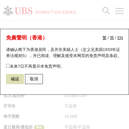
正股数据及市场统计
认股证分析仪
牛熊证分析仪
轮证市场统计
港股通资金流
瑞银轮证教室
认股证
牛熊证
本结构性产品并无抵押品
认股证搜寻
表现
图搜牛熊
表现
十大成交
港股通资金流
十大成交
瑞银轮证教室
认股证分析仪
瑞银认股证一览
街货统计
街货统计
十大升幅/跌幅
正股分析仪
持股比重
每月轮证大市专题
牛熊全景快搜
免責聲明（香港）
繁
/
简
/
EN
表现
街货统计
比较
请确认阁下为香港居民，及并非美籍人士（定义见美国1933年证
新发行瑞银认股证
比较
牛熊证搜寻
比较
十大认股证成交分布
二十大活跃股份
显示所有持股比重
轮证专栏
券法规则S），并已阅读、理解及接受本网页的
免责声明及条款
。
即将到期认股证
牛熊证街货分布图
十天股证占大市成交
恒指成份股
讲座及教育短片
26080 瑞银
认购
未来7日不再显示本免责声明。
0700 腾讯控股
確認
取消
认股证到期结算价查找
正股牛熊证列表
资金流
国指成份股
认股证投资者教育
$0.039
0.001
(-2.5%)
即时
认股证分析仪
新发行瑞银牛熊证
街货统计
科指成份股
牛熊证投资者教育
买入/卖出价
0.038
/
0.039
开市价
不适用
认股证速算机
已收回牛熊证剩余价值
三十大平均引伸波幅
相关资产沽空
认股证牛熊证常问问题
每手股数
10,000
引伸波幅比较图
即将到期牛熊证
业绩及经济日历
是日最高/最低价
不适用
/
不适用
即时