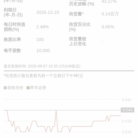
(年-月-日)
43.27%
历史波幅 (%)
到期日
2026-12-23
街货量
*
0.14百万
(年-月-日)
每日时间值
街货百分比
2.48%
0.05%
损耗(%)
(%)
街货量较
换股比率
100
-
上日变化
每手股数
10,000
最后更新时间: 2026-08-07 16:35 (15分钟延迟)
*
街货统计最后更新为前一个交易日下午4时正
前收市价
即市走势
0.042
0.040
0.04
0.038
0.036