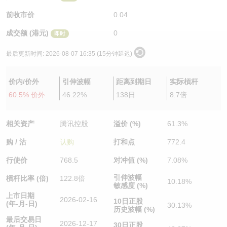
认股证/牛熊证日志
牛熊证到期结算价查找
中资ETFs溢价比较
前收市价
0.04
成交额 (港元)
0
即时
认股证文件及公告
牛熊证分析仪
AH 股价对照
最后更新时间:
2026-08-07 16:35 (15分钟延迟)
认股证文件及公告 (瑞信)
牛熊证速算机
即市板块表现
价内/价外
引伸波幅
距离到期日
实际槓杆
牛熊证文件及公告
ADR
60.5% 价外
46.22%
138日
8.7倍
牛熊证文件及公告 (瑞信)
收市竞价变化
相关资产
腾讯控股
溢价 (%)
61.3%
购 / 沽
认购
打和点
772.4
行使价
768.5
对冲值 (%)
7.08%
引伸波幅
槓杆比率 (倍)
122.8倍
10.18%
敏感度 (%)
上市日期
2026-02-16
10日正股
(年-月-日)
30.13%
历史波幅 (%)
最后交易日
2026-12-17
30日正股