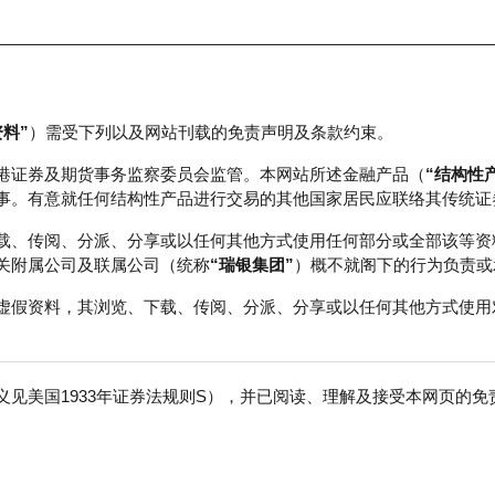
资料”
）需受下列以及网站刊载的免责声明及条款约束。
正股数据及市场统计
瑞银轮证教室
港证券及期货事务监察委员会监管。本网站所述金融产品（
“结构性
事。有意就任何结构性产品进行交易的其他国家居民应联络其传统证
载、传阅、分派、分享或以任何其他方式使用任何部分或全部该等资
关附属公司及联属公司（统称
“瑞银集团”
）概不就阁下的行为负责或
虚假资料，其浏览、下载、传阅、分派、分享或以任何其他方式使用
见美国1933年证券法规则S），并已阅读、理解及接受本网页的
股
免