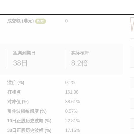
是日最高/最低价
不适用
/
不适用
即时
前收市价
0.345
成交额 (港元)
0
即时
距离到期日
实际槓杆
38日
8.2倍
溢价 (%)
0.1%
打和点
161.38
对冲值 (%)
88.61%
引伸波幅
敏感度 (%)
0.57%
10日正股
历史波幅 (%)
22.81%
30日正股
历史波幅 (%)
17.16%