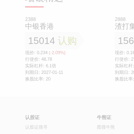
2388
2888
中银香港
渣打
15014
认购
15
现价:
0.234
(-2.09%)
现价:
0.1
行使价:
48.78
行使价:
2
实际杠杆:
6.1倍
实际杠杆:
到期日:
2027-01-11
到期日:
2
换股比率:
20
换股比率:
认股证
牛熊证
认股证搜寻
图搜牛熊