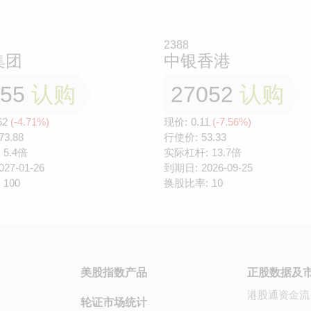
2388
集团
中银香港
655
认购
27052
认购
62
(-4.71%)
现价:
0.11
(-7.56%)
73.88
行使价:
53.33
5.4倍
实际杠杆:
13.7倍
027-01-26
到期日:
2026-09-25
100
换股比率:
10
美股指数产品
正股数据及
港股通资金流
轮证市场统计