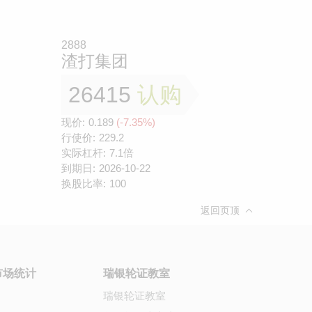
2888
渣打集团
26415
认购
现价:
0.189
(-7.35%)
行使价:
229.2
实际杠杆:
7.1倍
到期日:
2026-10-22
换股比率:
100
返回页顶
市场统计
瑞银轮证教室
瑞银轮证教室