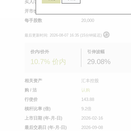
买入/卖出价
0.35
/
0.365
开市价
不适用
每手股数
20,000
最后更新时间:
2026-08-07 16:35 (15分钟延迟)
价内/价外
引伸波幅
10.7% 价内
29.08%
相关资产
汇丰控股
购 / 沽
认购
行使价
143.88
槓杆比率 (倍)
9.2倍
上市日期
(年-月-日)
2026-02-16
最后交易日
(年-月-日)
2026-09-08