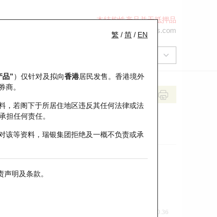
本结构性产品并无抵押品
+852 2971 6668
ol-hkwarrants@ubs.com
繁
/
简
/
EN
产品”
）仅针对及拟向
香港
居民发售。香港境外
券商。
料，若阁下于所居住地区违反其任何法律或法
承担任何责任。
对该等资料，瑞银集团拒绝及一概不负责或承
责声明及条款
。
前收市价
即市走势
0.36