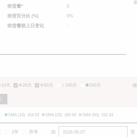
最
街货量
*
0
街货百分比
(%)
0%
街货量较
上日变化
-
10天
20天
50天
100天
250天
辅
定
SMA (10): 164.03
SMA (20): 160.59
SMA (50): 152.43
度
1年
所有
由
至