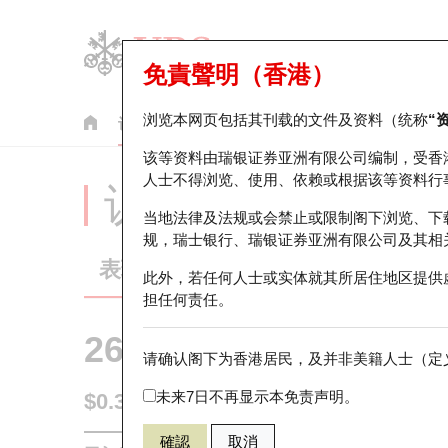
免責聲明（香港）
浏览本网页包括其刊载的文件及资料（统称
“
认股证
牛熊证
美股指数产品
轮证市场统计
该等资料由瑞银证券亚洲有限公司编制，受香
人士不得浏览、使用、依赖或根据该等资料行
认股证分析仪
当地法律及法规或会禁止或限制阁下浏览、下
规，瑞士银行、瑞银证券亚洲有限公司及其相
表现
街货统计
比较
此外，若任何人士或实体就其所居住地区提供
担任何责任。
26077 瑞银
认购
请确认阁下为香港居民，及并非美籍人士（定义
0005 汇丰控
未来7日不再显示本免责声明。
$0.35
0.005
(+1.45%)
即时
確認
取消