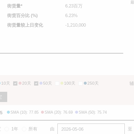
最
街货量
*
6.23百万
街货百分比
(%)
6.23%
街货量较
上日变化
-1,210,000
10天
20天
50天
100天
250天
辅
定
15
SMA (10): 77.85
SMA (20): 76.69
SMA (50): 75.74
度
1年
所有
由
至