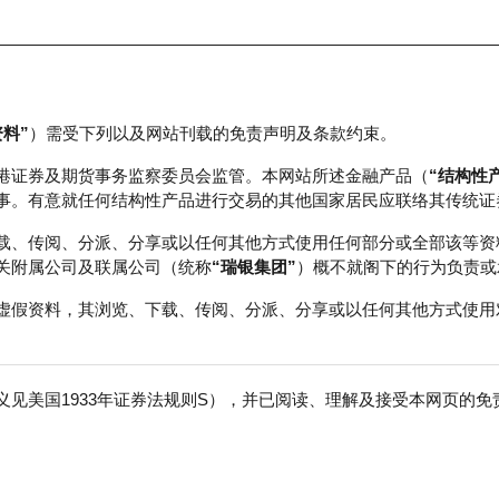
资料”
）需受下列以及网站刊载的免责声明及条款约束。
正股数据及市场统计
瑞银轮证教室
港证券及期货事务监察委员会监管。本网站所述金融产品（
“结构性
事。有意就任何结构性产品进行交易的其他国家居民应联络其传统证
载、传阅、分派、分享或以任何其他方式使用任何部分或全部该等资
关附属公司及联属公司（统称
“瑞银集团”
）概不就阁下的行为负责或
虚假资料，其浏览、下载、传阅、分派、分享或以任何其他方式使用
见美国1933年证券法规则S），并已阅读、理解及接受本网页的
险
免