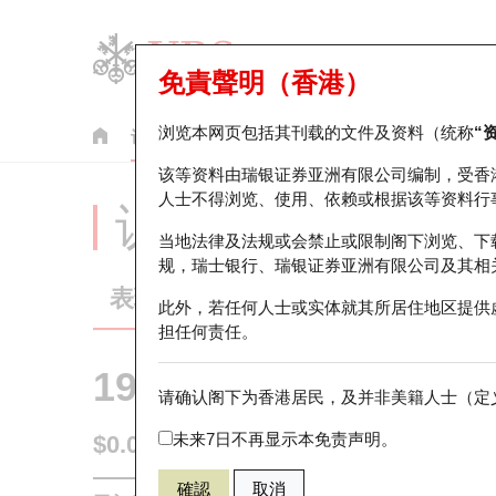
免責聲明（香港）
浏览本网页包括其刊载的文件及资料（统称
“
认股证
牛熊证
美股指数产品
轮证市场统计
该等资料由瑞银证券亚洲有限公司编制，受香
人士不得浏览、使用、依赖或根据该等资料行
认股证分析仪
当地法律及法规或会禁止或限制阁下浏览、下
规，瑞士银行、瑞银证券亚洲有限公司及其相
表现
街货统计
比较
此外，若任何人士或实体就其所居住地区提供
担任何责任。
19351 瑞银
认沽
请确认阁下为香港居民，及并非美籍人士（定义
1299 友邦保
未来7日不再显示本免责声明。
$0.054
0.023
(+74.19%)
即时
確認
取消