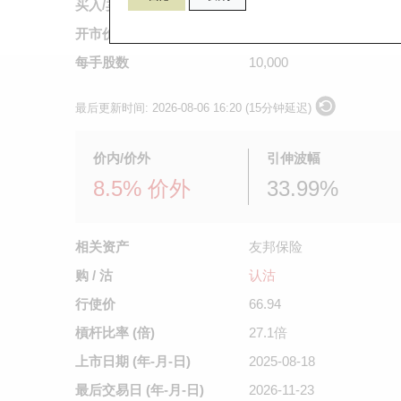
买入/卖出价
0.054
/
0.055
开市价
0.045
每手股数
10,000
最后更新时间:
2026-08-06 16:20 (15分钟延迟)
价内/价外
引伸波幅
8.5% 价外
33.99%
相关资产
友邦保险
购 / 沽
认沽
行使价
66.94
槓杆比率 (倍)
27.1倍
上市日期
(年-月-日)
2025-08-18
最后交易日
(年-月-日)
2026-11-23