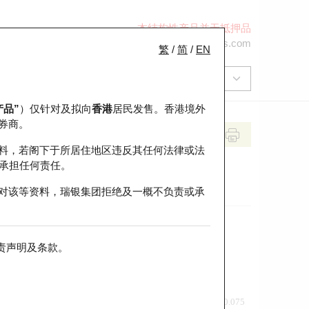
本结构性产品并无抵押品
+852 2971 6668
ol-hkwarrants@ubs.com
繁
/
简
/
EN
产品”
）仅针对及拟向
香港
居民发售。香港境外
券商。
料，若阁下于所居住地区违反其任何法律或法
承担任何责任。
对该等资料，瑞银集团拒绝及一概不负责或承
责声明及条款
。
前收市价
即市走势
0.075