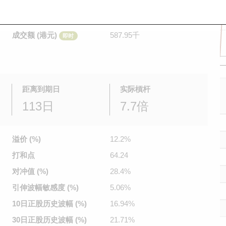
是日最高/最低价
0.072
/
0.045
即时
前收市价
0.031
成交额 (港元)
587.95千
即时
距离到期日
实际槓杆
113日
7.7倍
溢价 (%)
12.2%
打和点
64.24
对冲值 (%)
28.4%
引伸波幅
敏感度 (%)
5.06%
10日正股
历史波幅 (%)
16.94%
30日正股
历史波幅 (%)
21.71%