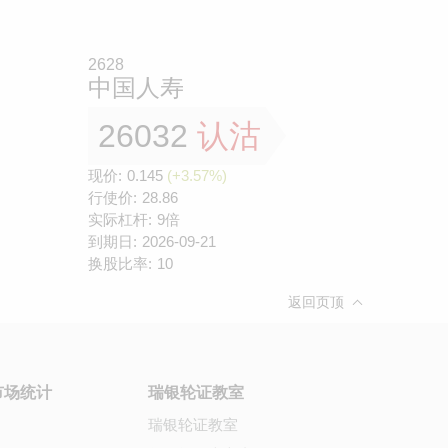
2628
中国人寿
26032
认沽
现价:
0.145
(+3.57%)
行使价:
28.86
实际杠杆:
9倍
到期日:
2026-09-21
换股比率:
10
返回页顶
市场统计
瑞银轮证教室
瑞银轮证教室