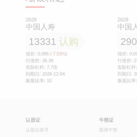
2628
2628
中国人寿
中国
13331
认购
29
现价:
0.086
(-7.53%)
现价:
0.0
行使价:
36.38
行使价:
2
实际杠杆:
7.7倍
实际杠杆:
到期日:
2026-12-04
到期日:
2
换股比率:
10
换股比率:
认股证
牛熊证
认股证搜寻
图搜牛熊