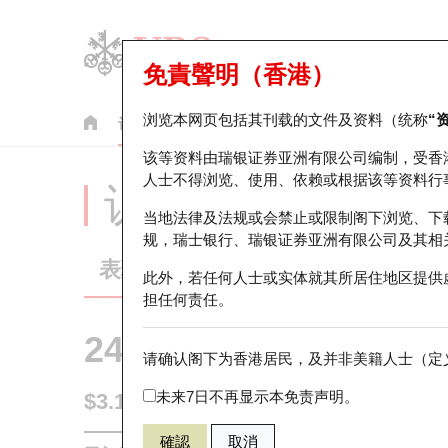
免責聲明（香港）
浏览本网页包括其刊载的文件及资料（统称
“
认股证
牛熊证
美股指数产品
轮证市场统计
该等资料由瑞银证券亚洲有限公司编制，受香
人士不得浏览、使用、依赖或根据该等资料行
认股证分析仪
当地法律及法规或会禁止或限制阁下浏览、下
规，瑞士银行、瑞银证券亚洲有限公司及其相
表现
街货统计
比较
此外，若任何人士或实体就其所居住地区提供
担任何责任。
24915 瑞银
认购
请确认阁下为香港居民，及并非美籍人士（定义
0992 联想集
未来7日不再显示本免责声明。
$3.16
0.29
(+10.11%)
即时
確認
取消