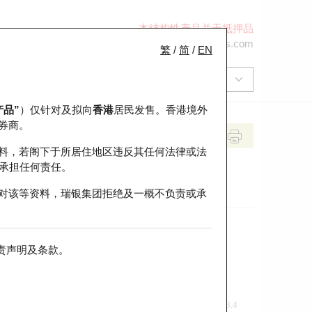
本结构性产品并无抵押品
+852 2971 6668
ol-hkwarrants@ubs.com
繁
/
简
/
EN
产品”
）仅针对及拟向
香港
居民发售。香港境外
券商。
料，若阁下于所居住地区违反其任何法律或法
承担任何责任。
对该等资料，瑞银集团拒绝及一概不负责或承
责声明及条款
。
前收市价
即市走势
3.4