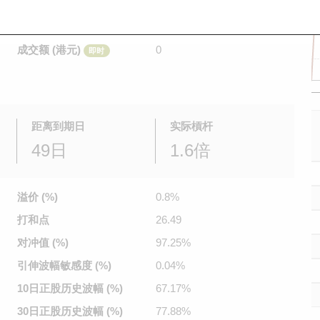
是日最高/最低价
不适用
/
不适用
即时
前收市价
2.87
成交额 (港元)
0
即时
距离到期日
实际槓杆
49日
1.6倍
溢价 (%)
0.8%
打和点
26.49
对冲值 (%)
97.25%
引伸波幅
敏感度 (%)
0.04%
10日正股
历史波幅 (%)
67.17%
30日正股
历史波幅 (%)
77.88%