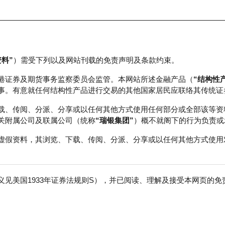
资料”
）需受下列以及网站刊载的免责声明及条款约束。
正股数据及市场统计
瑞银轮证教室
港证券及期货事务监察委员会监管。本网站所述金融产品（
“结构性
事。有意就任何结构性产品进行交易的其他国家居民应联络其传统证
载、传阅、分派、分享或以任何其他方式使用任何部分或全部该等资
关附属公司及联属公司（统称
“瑞银集团”
）概不就阁下的行为负责或
虚假资料，其浏览、下载、传阅、分派、分享或以任何其他方式使用
见美国1933年证券法规则S），并已阅读、理解及接受本网页的
团
免