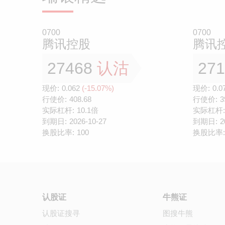
0700
0700
腾讯控股
腾讯
27468
认沽
27
现价:
0.062
(-15.07%)
现价:
0.0
行使价:
408.68
行使价:
3
实际杠杆:
10.1倍
实际杠杆:
到期日:
2026-10-27
到期日:
2
换股比率:
100
换股比率:
认股证
牛熊证
认股证搜寻
图搜牛熊