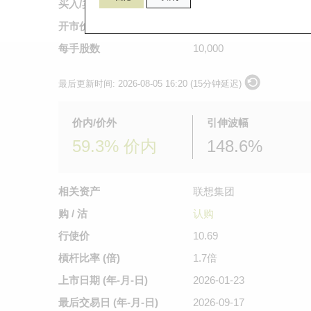
买入/卖出价
3.16
/
3.19
开市价
不适用
每手股数
10,000
最后更新时间:
2026-08-05 16:20 (15分钟延迟)
价内/价外
引伸波幅
59.3% 价内
148.6%
相关资产
联想集团
购 / 沽
认购
行使价
10.69
槓杆比率 (倍)
1.7倍
上市日期
(年-月-日)
2026-01-23
最后交易日
(年-月-日)
2026-09-17