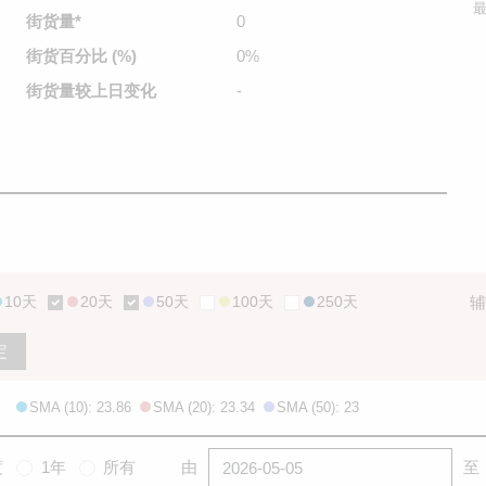
最
街货量
*
0
街货百分比
(%)
0%
街货量较
上日变化
-
10天
20天
50天
100天
250天
辅
定
SMA (10): 23.86
SMA (20): 23.34
SMA (50): 23
度
1年
所有
由
至