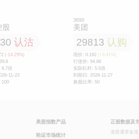
3690
控股
美团
130
认沽
29813
认购
72
(-14.29%)
现价:
0.182
(+3.41%)
99.8
行使价:
94.88
8.7倍
实际杠杆:
5.5倍
026-11-23
到期日:
2026-11-27
100
换股比率:
50
美股指数产品
正股数据及
港股通资金流
轮证市场统计