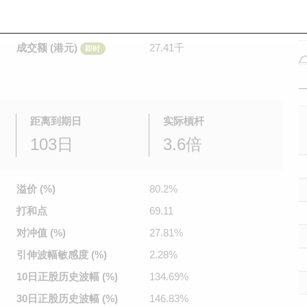
是日最高/最低价
0.08
/
0.056
即时
前收市价
0.041
成交额 (港元)
27.41千
即时
距离到期日
实际槓杆
103日
3.6倍
溢价 (%)
80.2%
打和点
69.11
对冲值 (%)
27.81%
引伸波幅
敏感度 (%)
2.28%
10日正股
历史波幅 (%)
134.69%
30日正股
历史波幅 (%)
146.83%