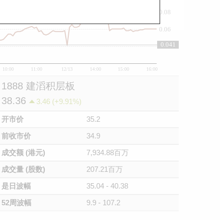
0.08
0.06
0.041
0.04
10:00
11:00
12/13
14:00
15:00
16:00
1888 建滔积层板
38.36
3.46 (+9.91%)
开市价
35.2
前收市价
34.9
成交额 (港元)
7,934.88百万
成交量 (股数)
207.21百万
是日波幅
35.04 - 40.38
52周波幅
9.9 - 107.2