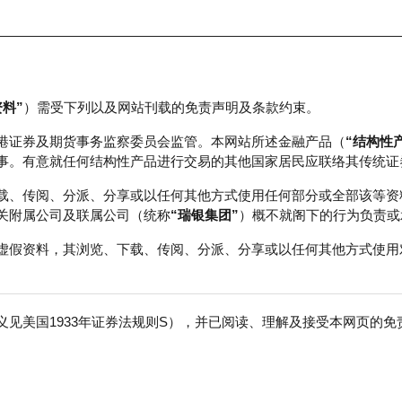
资料”
）需受下列以及网站刊载的免责声明及条款约束。
正股数据及市场统计
瑞银轮证教室
港证券及期货事务监察委员会监管。本网站所述金融产品（
“结构性
事。有意就任何结构性产品进行交易的其他国家居民应联络其传统证
载、传阅、分派、分享或以任何其他方式使用任何部分或全部该等资
关附属公司及联属公司（统称
“瑞银集团”
）概不就阁下的行为负责或
虚假资料，其浏览、下载、传阅、分派、分享或以任何其他方式使用
见美国1933年证券法规则S），并已阅读、理解及接受本网页的
积层板
免