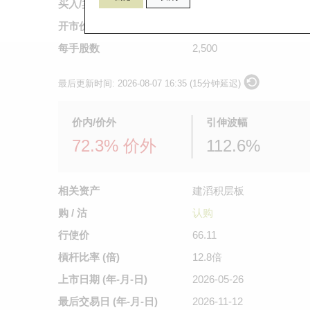
买入/卖出价
0.06
/
0.073
开市价
0.08
每手股数
2,500
最后更新时间:
2026-08-07 16:35 (15分钟延迟)
价内/价外
引伸波幅
72.3% 价外
112.6%
相关资产
建滔积层板
购 / 沽
认购
行使价
66.11
槓杆比率 (倍)
12.8倍
上市日期
(年-月-日)
2026-05-26
最后交易日
(年-月-日)
2026-11-12