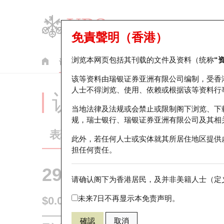
免責聲明（香港）
浏览本网页包括其刊载的文件及资料（统称
“
认股证
牛熊证
美股指数产品
轮证市场统计
该等资料由瑞银证券亚洲有限公司编制，受香
人士不得浏览、使用、依赖或根据该等资料行
认股证分析仪
当地法律及法规或会禁止或限制阁下浏览、下
规，瑞士银行、瑞银证券亚洲有限公司及其相
表现
街货统计
比较
此外，若任何人士或实体就其所居住地区提供
担任何责任。
29594 瑞银
认购
请确认阁下为香港居民，及并非美籍人士（定义
1888 建滔
未来7日不再显示本免责声明。
$0.06
0.019
(+46.34%)
即时
確認
取消