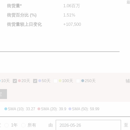
最
街货量
*
1.06百万
街货百分比
(%)
1.51%
街货量较
上日变化
+107,500
10天
20天
50天
100天
250天
辅
定
SMA (10): 33.27
SMA (20): 39.9
SMA (50): 59.99
度
1年
所有
由
至