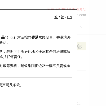
本结构性产品并无抵押品
+852 2971 6668
ol-hkwarrants@ubs.com
繁
/
简
/
EN
产品”
）仅针对及拟向
香港
居民发售。香港境外
券商。
料，若阁下于所居住地区违反其任何法律或法
承担任何责任。
对该等资料，瑞银集团拒绝及一概不负责或承
责声明及条款
。
前收市价
即市走势
0.1