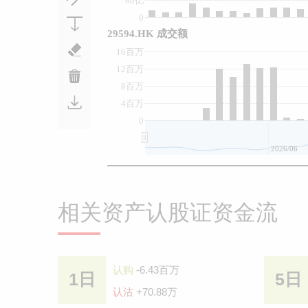
80亿
0
29594.HK 成交额
16百万
12百万
8百万
4百万
0
2026/06
相关资产认股证资金流
认购
-6.43百万
1日
5日
认沽
+70.88万