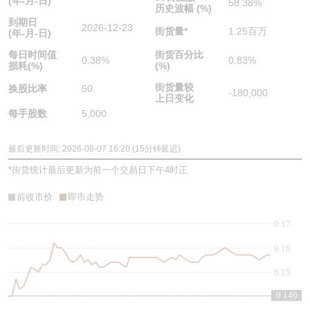
(年-月-日)
58.38%
历史波幅 (%)
到期日
2026-12-23
街货量
*
1.25百万
(年-月-日)
每日时间值
街货百分比
0.38%
0.83%
损耗(%)
(%)
街货量较
换股比率
50
-180,000
上日变化
每手股数
5,000
最后更新时间: 2026-08-07 16:20 (15分钟延迟)
*
街货统计最后更新为前一个交易日下午4时正
前收市价
即市走势
0.17
0.16
0.15
0.140
0.14