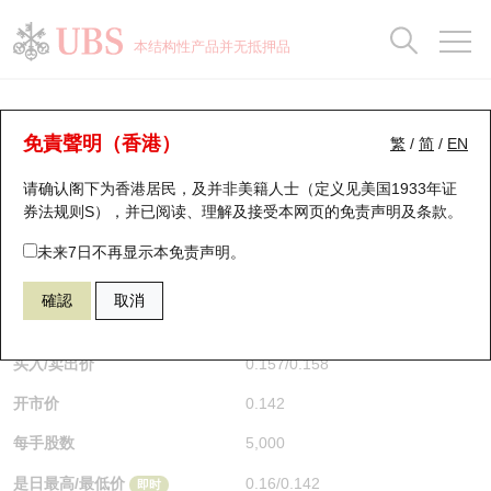
正股数据及市场统计
认股证分析仪
牛熊证分析仪
轮证市场统计
港股通资金流
瑞银轮证教室
认股证
牛熊证
本结构性产品并无抵押品
认股证搜寻
表现
图搜牛熊
表现
十大成交
港股通资金流
十大成交
瑞银轮证教室
认股证分析仪
瑞银认股证一览
街货统计
街货统计
十大升幅/跌幅
正股分析仪
持股比重
每月轮证大市专题
牛熊全景快搜
免責聲明（香港）
繁
/
简
/
EN
表现
街货统计
比较
请确认阁下为香港居民，及并非美籍人士（定义见美国1933年证
新发行瑞银认股证
比较
牛熊证搜寻
比较
十大认股证成交分布
二十大活跃股份
显示所有持股比重
轮证专栏
券法规则S），并已阅读、理解及接受本网页的
免责声明及条款
。
即将到期认股证
牛熊证街货分布图
十天股证占大市成交
恒指成份股
讲座及教育短片
15865 瑞银
认购
未来7日不再显示本免责声明。
0358 江西铜业股份
確認
取消
认股证到期结算价查找
正股牛熊证列表
资金流
国指成份股
认股证投资者教育
$0.157
0.017
(+12.14%)
即时
认股证分析仪
新发行瑞银牛熊证
街货统计
科指成份股
牛熊证投资者教育
买入/卖出价
0.157
/
0.158
开市价
0.142
认股证速算机
已收回牛熊证剩余价值
三十大平均引伸波幅
相关资产沽空
认股证牛熊证常问问题
每手股数
5,000
引伸波幅比较图
即将到期牛熊证
业绩及经济日历
是日最高/最低价
0.16
/
0.142
即时