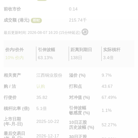
认股证/牛熊证日志
牛熊证到期结算价查找
中资ETFs溢价比较
前收市价
0.14
成交额 (港元)
215.74千
即时
认股证文件及公告
牛熊证分析仪
AH 股价对照
最后更新时间:
2026-08-07 16:20 (15分钟延迟)
认股证文件及公告 (瑞信)
牛熊证速算机
即市板块表现
价内/价外
引伸波幅
距离到期日
实际槓杆
牛熊证文件及公告
ADR
10% 价内
63.13%
138日
3.4倍
牛熊证文件及公告 (瑞信)
收市竞价变化
相关资产
江西铜业股份
溢价 (%)
9.7%
购 / 沽
认购
打和点
43.67
行使价
35.82
对冲值 (%)
67.49%
引伸波幅
槓杆比率 (倍)
5.1倍
1.1%
敏感度 (%)
上市日期
2025-10-22
10日正股
(年-月-日)
52.27%
历史波幅 (%)
最后交易日
2026-12-17
30日正股