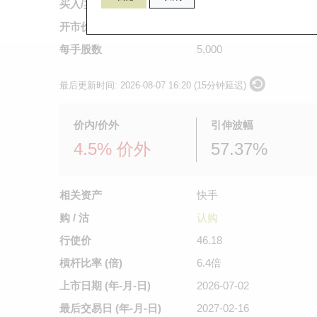
买入/卖出价
0.136
/
0.137
开市价
0.137
每手股数
5,000
最后更新时间:
2026-08-07 16:20 (15分钟延迟)
价内/价外
引伸波幅
4.5% 价外
57.37%
相关资产
快手
购 / 沽
认购
行使价
46.18
槓杆比率 (倍)
6.4倍
上市日期
(年-月-日)
2026-07-02
最后交易日
(年-月-日)
2027-02-16