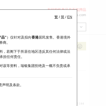
本结构性产品并无抵押品
+852 2971 6668
ol-hkwarrants@ubs.com
繁
/
简
/
EN
产品”
）仅针对及拟向
香港
居民发售。香港境外
券商。
料，若阁下于所居住地区违反其任何法律或法
承担任何责任。
对该等资料，瑞银集团拒绝及一概不负责或承
责声明及条款
。
前收市价
即市走势
0.144