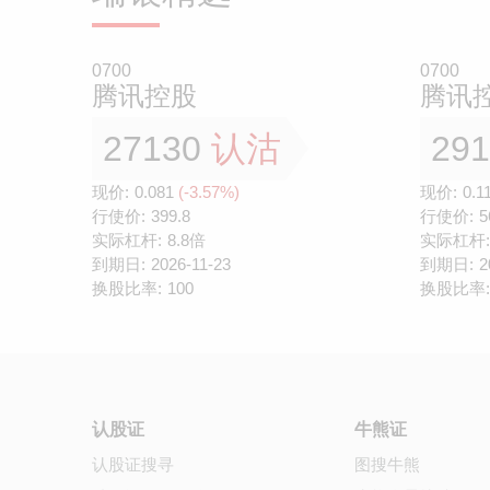
0700
0700
腾讯控股
腾讯
27130
认沽
29
现价:
0.081
(-3.57%)
现价:
0.1
行使价:
399.8
行使价:
5
实际杠杆:
8.8倍
实际杠杆:
到期日:
2026-11-23
到期日:
2
换股比率:
100
换股比率:
认股证
牛熊证
认股证搜寻
图搜牛熊