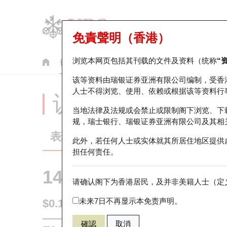
免責聲明（香港）
浏览本网页包括其刊载的文件及资料（统称
“
认股证
牛熊证
美股指数产品
轮证市场统计
该等资料由瑞银证券亚洲有限公司编制，受香
人士不得浏览、使用、依赖或根据该等资料行
认股证分析仪
当地法律及法规或会禁止或限制阁下浏览、下
规，瑞士银行、瑞银证券亚洲有限公司及其相
表现
街货统计
比较
此外，若任何人士或实体就其所居住地区提供
担任何责任。
14456 瑞银
认购
请确认阁下为香港居民，及并非美籍人士（定义
1024 快手
未来7日不再显示本免责声明。
$0.137
0.001
(-0.72%)
即时
確認
取消