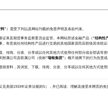
资料”
）需受下列以及网站刊载的免责声明及条款约束。
正股数据及市场统计
瑞银轮证教室
港证券及期货事务监察委员会监管。本网站所述金融产品（
“结构性
事。有意就任何结构性产品进行交易的其他国家居民应联络其传统证
载、传阅、分派、分享或以任何其他方式使用任何部分或全部该等资
关附属公司及联属公司（统称
“瑞银集团”
）概不就阁下的行为负责或
虚假资料，其浏览、下载、传阅、分派、分享或以任何其他方式使用
见美国1933年证券法规则S），并已阅读、理解及接受本网页的
免