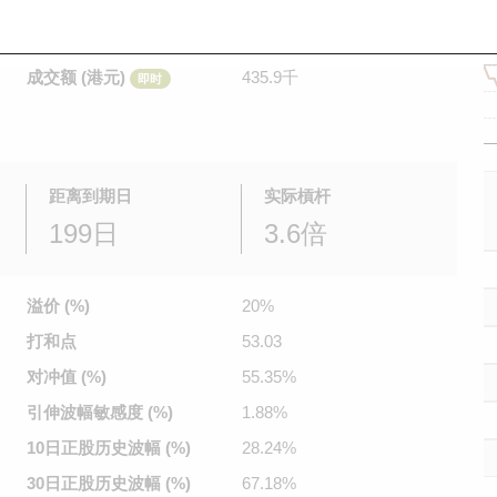
是日最高/最低价
0.143
/
0.134
即时
前收市价
0.138
成交额 (港元)
435.9千
即时
距离到期日
实际槓杆
199日
3.6倍
溢价 (%)
20%
打和点
53.03
对冲值 (%)
55.35%
引伸波幅
敏感度 (%)
1.88%
10日正股
历史波幅 (%)
28.24%
30日正股
历史波幅 (%)
67.18%