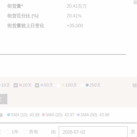
最
街货量
*
20.41百万
街货百分比
(%)
20.41%
街货量较
上日变化
+35,000
10天
20天
50天
100天
250天
辅
定
18
SMA (10): 43.89
SMA (20): 43.97
SMA (50): 43.99
度
1年
所有
由
至