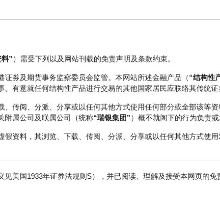
资料”
）需受下列以及网站刊载的免责声明及条款约束。
正股数据及市场统计
瑞银轮证教室
港证券及期货事务监察委员会监管。本网站所述金融产品（
“结构性
事。有意就任何结构性产品进行交易的其他国家居民应联络其传统证
载、传阅、分派、分享或以任何其他方式使用任何部分或全部该等资
关附属公司及联属公司（统称
“瑞银集团”
）概不就阁下的行为负责或
虚假资料，其浏览、下载、传阅、分派、分享或以任何其他方式使用
见美国1933年证券法规则S），并已阅读、理解及接受本网页的
数
免