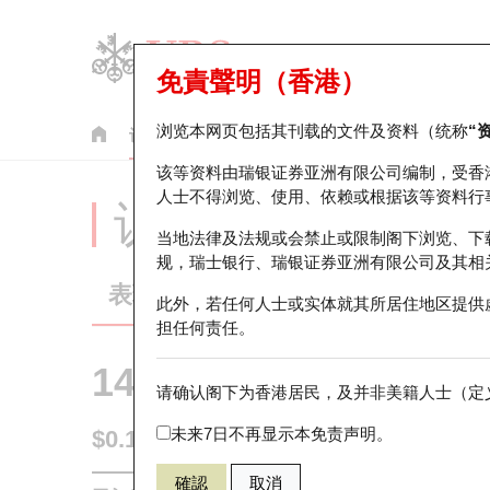
免責聲明（香港）
浏览本网页包括其刊载的文件及资料（统称
“
认股证
牛熊证
美股指数产品
轮证市场统计
该等资料由瑞银证券亚洲有限公司编制，受香
人士不得浏览、使用、依赖或根据该等资料行
认股证分析仪
当地法律及法规或会禁止或限制阁下浏览、下
规，瑞士银行、瑞银证券亚洲有限公司及其相
表现
街货统计
比较
此外，若任何人士或实体就其所居住地区提供
担任何责任。
14196 瑞银
认购
请确认阁下为香港居民，及并非美籍人士（定义
HSI 恒生指
未来7日不再显示本免责声明。
$0.158
0.007
(+4.64%)
即时
確認
取消