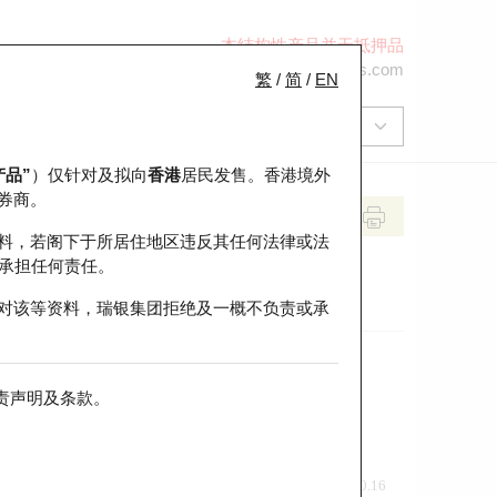
本结构性产品并无抵押品
+852 2971 6668
ol-hkwarrants@ubs.com
繁
/
简
/
EN
产品”
）仅针对及拟向
香港
居民发售。香港境外
券商。
料，若阁下于所居住地区违反其任何法律或法
承担任何责任。
对该等资料，瑞银集团拒绝及一概不负责或承
责声明及条款
。
前收市价
即市走势
0.16