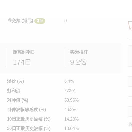
是日最高/最低价
不适用
/
不适用
即时
前收市价
0.151
成交额 (港元)
0
即时
距离到期日
实际槓杆
174日
9.2倍
溢价 (%)
6.4%
打和点
27301
对冲值 (%)
53.96%
引伸波幅
敏感度 (%)
4.62%
10日正股
历史波幅 (%)
14.23%
最
30日正股
历史波幅 (%)
18.64%