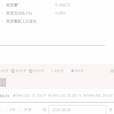
街货量
*
0.18百万
街货百分比
(%)
0.06%
街货量较
上日变化
-
10天
20天
50天
100天
250天
辅
定
668.03
SMA (10): 25,704.57
SMA (20): 25,259.71
SMA (50): 24,618.
度
1年
所有
由
至