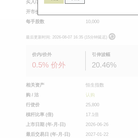
买入/卖出价
0.157
/
0.159
开市价
不适用
每手股数
10,000
最后更新时间:
2026-08-07 16:35 (15分钟延迟)
价内/价外
引伸波幅
0.5% 价外
20.46%
相关资产
恒生指数
购 / 沽
认购
行使价
25,800
槓杆比率 (倍)
17.1倍
上市日期
(年-月-日)
2026-06-26
最后交易日
(年-月-日)
2027-01-22