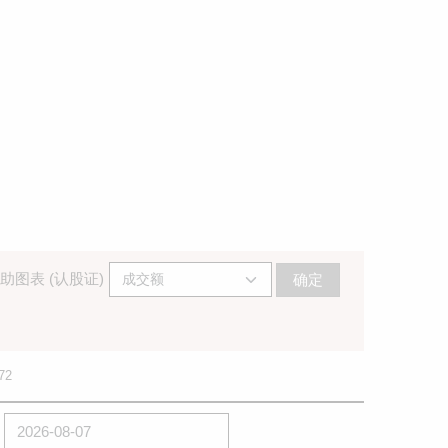
助图表 (认股证)
确定
72