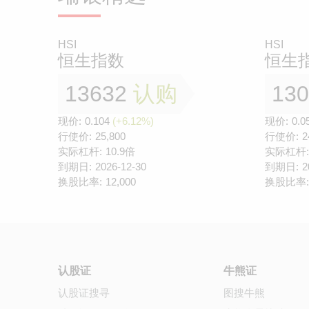
HSI
HSI
恒生指数
恒生
13632
认购
13
现价:
0.104
(+6.12%)
现价:
0.0
行使价:
25,800
行使价:
2
实际杠杆:
10.9倍
实际杠杆:
到期日:
2026-12-30
到期日:
2
换股比率:
12,000
换股比率:
认股证
牛熊证
认股证搜寻
图搜牛熊