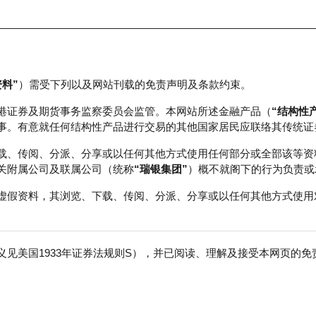
资料”
）需受下列以及网站刊载的免责声明及条款约束。
正股数据及市场统计
瑞银轮证教室
港证券及期货事务监察委员会监管。本网站所述金融产品（
“结构性
事。有意就任何结构性产品进行交易的其他国家居民应联络其传统证
载、传阅、分派、分享或以任何其他方式使用任何部分或全部该等资
关附属公司及联属公司（统称
“瑞银集团”
）概不就阁下的行为负责或
虚假资料，其浏览、下载、传阅、分派、分享或以任何其他方式使用
见美国1933年证券法规则S），并已阅读、理解及接受本网页的
数
免