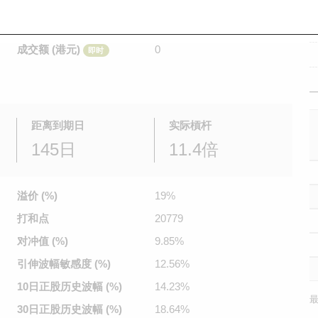
是日最高/最低价
不适用
/
不适用
即时
前收市价
0.037
成交额 (港元)
0
即时
距离到期日
实际槓杆
145日
11.4倍
溢价 (%)
19%
打和点
20779
对冲值 (%)
9.85%
引伸波幅
敏感度 (%)
12.56%
10日正股
历史波幅 (%)
14.23%
最
30日正股
历史波幅 (%)
18.64%