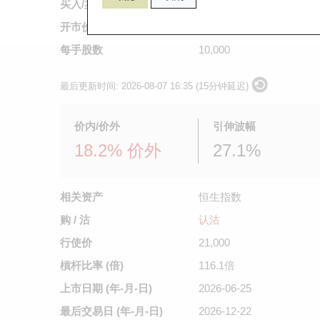
买入/卖出价
0.033
/
0.034
开市价
不适用
每手股数
10,000
最后更新时间:
2026-08-07 16:35 (15分钟延迟)
价内/价外
引伸波幅
18.2% 价外
27.1%
相关资产
恒生指数
购 / 沽
认沽
行使价
21,000
槓杆比率 (倍)
116.1倍
上市日期
(年-月-日)
2026-06-25
最后交易日
(年-月-日)
2026-12-22