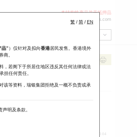
本结构性产品并无抵押品
+852 2971 6668
ol-hkwarrants@ubs.com
繁
/
简
/
EN
产品”
）仅针对及拟向
香港
居民发售。香港境外
券商。
料，若阁下于所居住地区违反其任何法律或法
承担任何责任。
对该等资料，瑞银集团拒绝及一概不负责或承
责声明及条款
。
前收市价
即市走势
0.04