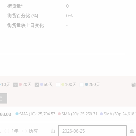
街货量
*
0
街货百分比
(%)
0%
街货量较
上日变化
-
10天
20天
50天
100天
250天
辅
定
668.03
SMA (10): 25,704.57
SMA (20): 25,259.71
SMA (50): 24,618.
度
1年
所有
由
至