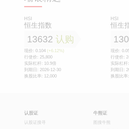
HSI
HSI
恒生指数
恒生
13632
认购
13
现价:
0.104
(+6.12%)
现价:
0.0
行使价:
25,800
行使价:
2
实际杠杆:
10.9倍
实际杠杆:
到期日:
2026-12-30
到期日:
2
换股比率:
12,000
换股比率:
认股证
牛熊证
认股证搜寻
图搜牛熊