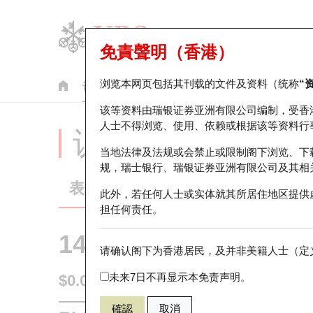
免責聲明（香港）
浏览本网页包括其刊载的文件及资料（统称
“
认股证
牛熊证
美股指数产品
轮证市场统计
该等资料由瑞银证券亚洲有限公司编制，受香
人士不得浏览、使用、依赖或根据该等资料行
认股证分析仪
当地法律及法规或会禁止或限制阁下浏览、下
规，瑞士银行、瑞银证券亚洲有限公司及其相
表现
街货统计
比较
此外，若任何人士或实体就其所居住地区提供
担任何责任。
14156 瑞银
认沽
请确认阁下为香港居民，及并非美籍人士（定义
HSI 恒生指
未来7日不再显示本免责声明。
$0.034
0.003
(-8.11%)
即时
確認
取消