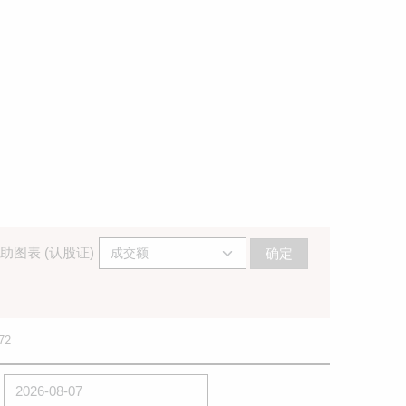
助图表 (认股证)
确定
72