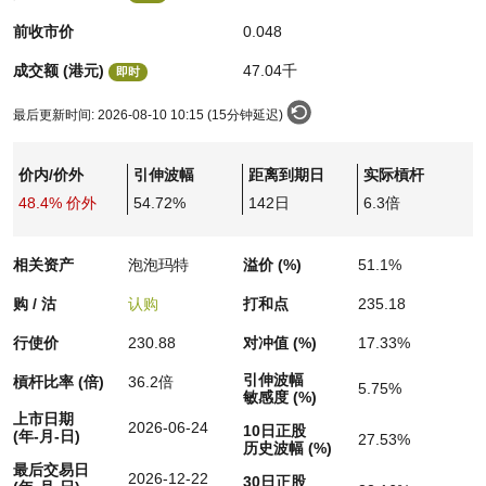
认股证/牛熊证日志
牛熊证到期结算价查找
中资ETFs溢价比较
前收市价
0.048
成交额 (港元)
47.04千
即时
认股证文件及公告
牛熊证分析仪
AH 股价对照
最后更新时间:
2026-08-10 10:15 (15分钟延迟)
认股证文件及公告 (瑞信)
牛熊证速算机
即市板块表现
价内/价外
引伸波幅
距离到期日
实际槓杆
牛熊证文件及公告
ADR
48.4% 价外
54.72%
142日
6.3倍
牛熊证文件及公告 (瑞信)
收市竞价变化
相关资产
泡泡玛特
溢价 (%)
51.1%
购 / 沽
认购
打和点
235.18
行使价
230.88
对冲值 (%)
17.33%
引伸波幅
槓杆比率 (倍)
36.2倍
5.75%
敏感度 (%)
上市日期
2026-06-24
10日正股
(年-月-日)
27.53%
历史波幅 (%)
最后交易日
2026-12-22
30日正股