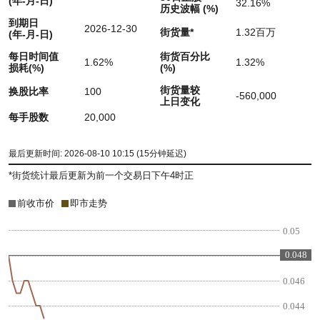
(年-月-日)
32.16%
历史波幅 (%)
到期日
2026-12-30
街货量
*
1.32百万
(年-月-日)
每日时间值
街货百分比
1.62%
1.32%
损耗(%)
(%)
街货量较
换股比率
100
-560,000
上日变化
每手股数
20,000
最后更新时间: 2026-08-10 10:15 (15分钟延迟)
*
街货统计最后更新为前一个交易日下午4时正
前收市价
即市走势
0.05
0.048
0.048
0.046
0.044