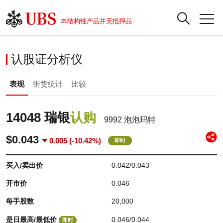
正股数据及市场统计
认股证分析仪
牛熊证分析仪
轮证市场统计
港股通资金流
瑞银轮证教室
认股证
牛熊证
本结构性产品并无抵押品
认股证搜寻
表现
图搜牛熊
表现
十大成交
港股通资金流
十大成交
瑞银轮证教室
认股证分析仪
瑞银认股证一览
街货统计
街货统计
十大升幅/跌幅
正股分析仪
持股比重
每月轮证大市专题
牛熊全景快搜
表现
街货统计
比较
新发行瑞银认股证
比较
牛熊证搜寻
比较
十大认股证成交分布
二十大活跃股份
显示所有持股比重
轮证专栏
即将到期认股证
牛熊证街货分布图
十天股证占大市成交
恒指成份股
讲座及教育短片
14048 瑞银
认购
9992 泡泡玛特
认股证到期结算价查找
正股牛熊证列表
资金流
国指成份股
认股证投资者教育
$0.043
0.005
(-10.42%)
即时
认股证分析仪
新发行瑞银牛熊证
街货统计
科指成份股
牛熊证投资者教育
买入/卖出价
0.042
/
0.043
开市价
0.046
认股证速算机
已收回牛熊证剩余价值
三十大平均引伸波幅
相关资产沽空
认股证牛熊证常问问题
每手股数
20,000
引伸波幅比较图
即将到期牛熊证
业绩及经济日历
是日最高/最低价
0.046
/
0.044
即时