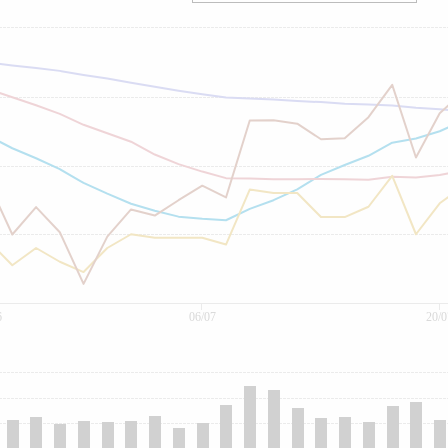
6
06/07
20/0