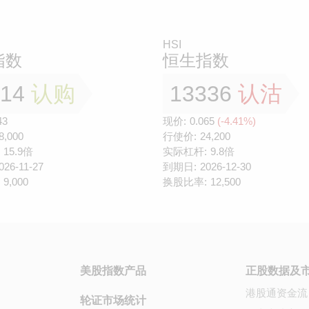
HSI
指数
恒生指数
814
认购
13336
认沽
43
现价:
0.065
(-4.41%)
8,000
行使价:
24,200
15.9倍
实际杠杆:
9.8倍
026-11-27
到期日:
2026-12-30
9,000
换股比率:
12,500
美股指数产品
正股数据及
港股通资金流
轮证市场统计