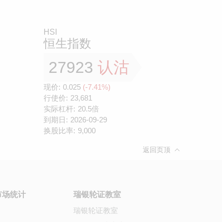
HSI
恒生指数
27923
认沽
现价:
0.025
(-7.41%)
行使价:
23,681
实际杠杆:
20.5倍
到期日:
2026-09-29
换股比率:
9,000
返回页顶
市场统计
瑞银轮证教室
瑞银轮证教室