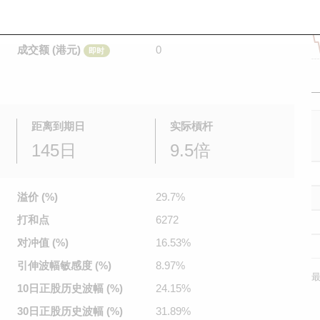
是日最高/最低价
不适用
/
不适用
即时
前收市价
0.04
成交额 (港元)
0
即时
距离到期日
实际槓杆
145日
9.5倍
溢价 (%)
29.7%
打和点
6272
对冲值 (%)
16.53%
引伸波幅
敏感度 (%)
8.97%
最
10日正股
历史波幅 (%)
24.15%
30日正股
历史波幅 (%)
31.89%