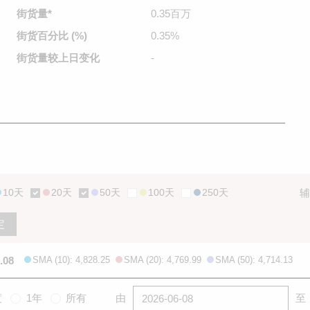
街货量
*
0.35百万
街货百分比
(%)
0.35%
街货量较
上日变化
-
10天
20天
50天
100天
250天
辅
定
.08
SMA (10): 4,828.25
SMA (20): 4,769.99
SMA (50): 4,714.13
度
1年
所有
由
至