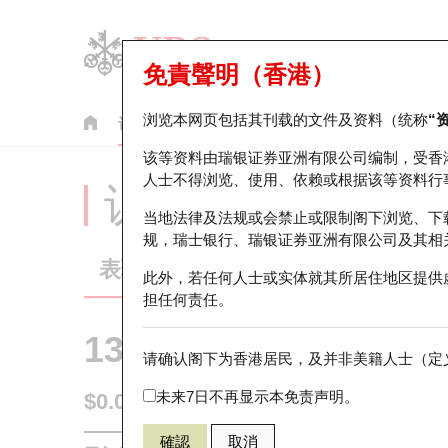
免責聲明（香港）
浏览本网页包括其刊载的文件及资料（统称
“
认股证
牛熊证
美股指数产品
轮证市场统计
该等资料由瑞银证券亚洲有限公司编制，受香
人士不得浏览、使用、依赖或根据该等资料行
认股证分析仪
当地法律及法规或会禁止或限制阁下浏览、下
规，瑞士银行、瑞银证券亚洲有限公司及其相
表现
街货统计
比较
此外，若任何人士或实体就其所居住地区提供
担任何责任。
13436 瑞银
认购
请确认阁下为香港居民，及并非美籍人士（定义
HSTECH 
未来7日不再显示本免责声明。
$0.04
即时
確認
取消