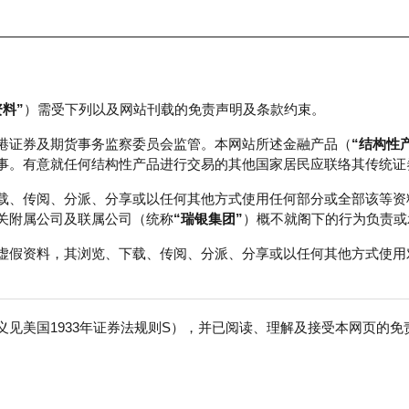
资料”
）需受下列以及网站刊载的免责声明及条款约束。
正股数据及市场统计
瑞银轮证教室
港证券及期货事务监察委员会监管。本网站所述金融产品（
“结构性
事。有意就任何结构性产品进行交易的其他国家居民应联络其传统证
载、传阅、分派、分享或以任何其他方式使用任何部分或全部该等资
关附属公司及联属公司（统称
“瑞银集团”
）概不就阁下的行为负责或
虚假资料，其浏览、下载、传阅、分派、分享或以任何其他方式使用
见美国1933年证券法规则S），并已阅读、理解及接受本网页的
恒生科技指数
免