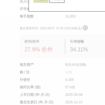
买入/卖出价
0.039
/
0.04
开市价
不适用
每手股数
10,000
最后更新时间:
2026-08-07 12:00 (15分钟延迟)
价内/价外
引伸波幅
27.9% 价外
34.11%
相关资产
恒生科技指数
购 / 沽
认购
行使价
6,188
槓杆比率 (倍)
57.6倍
上市日期
(年-月-日)
2026-06-08
最后交易日
(年-月-日)
2026-12-22