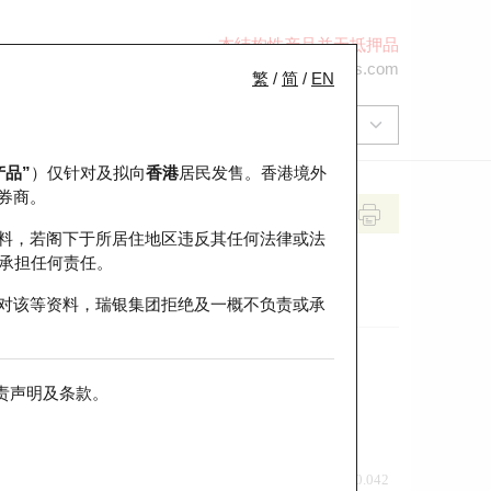
本结构性产品并无抵押品
+852 2971 6668
ol-hkwarrants@ubs.com
繁
/
简
/
EN
产品”
）仅针对及拟向
香港
居民发售。香港境外
券商。
料，若阁下于所居住地区违反其任何法律或法
承担任何责任。
对该等资料，瑞银集团拒绝及一概不负责或承
责声明及条款
。
前收市价
即市走势
0.042