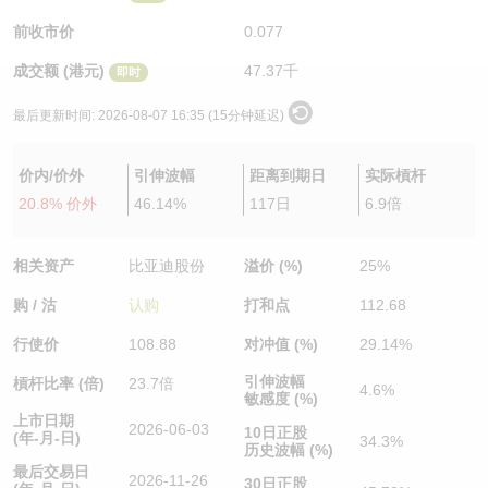
认股证/牛熊证日志
牛熊证到期结算价查找
中资ETFs溢价比较
前收市价
0.077
成交额 (港元)
47.37千
即时
认股证文件及公告
牛熊证分析仪
AH 股价对照
最后更新时间:
2026-08-07 16:35 (15分钟延迟)
认股证文件及公告 (瑞信)
牛熊证速算机
即市板块表现
价内/价外
引伸波幅
距离到期日
实际槓杆
牛熊证文件及公告
ADR
20.8% 价外
46.14%
117日
6.9倍
牛熊证文件及公告 (瑞信)
收市竞价变化
相关资产
比亚迪股份
溢价 (%)
25%
购 / 沽
认购
打和点
112.68
行使价
108.88
对冲值 (%)
29.14%
引伸波幅
槓杆比率 (倍)
23.7倍
4.6%
敏感度 (%)
上市日期
2026-06-03
10日正股
(年-月-日)
34.3%
历史波幅 (%)
最后交易日
2026-11-26
30日正股