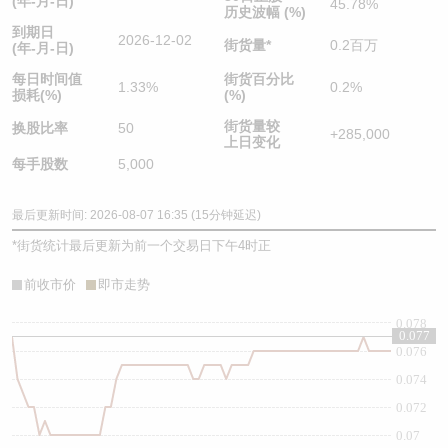
(年-月-日)
45.78%
历史波幅 (%)
到期日
2026-12-02
街货量
*
0.2百万
(年-月-日)
每日时间值
街货百分比
1.33%
0.2%
损耗(%)
(%)
街货量较
换股比率
50
+285,000
上日变化
每手股数
5,000
最后更新时间: 2026-08-07 16:35 (15分钟延迟)
*
街货统计最后更新为前一个交易日下午4时正
前收市价
即市走势
0.078
0.077
0.076
0.074
0.072
0.07