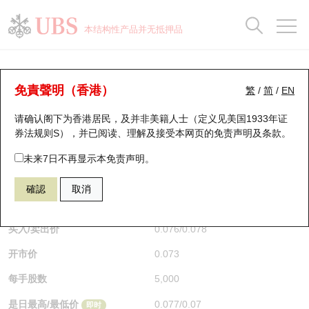
正股数据及市场统计
认股证分析仪
牛熊证分析仪
轮证市场统计
港股通资金流
瑞银轮证教室
认股证
牛熊证
本结构性产品并无抵押品
认股证搜寻
表现
图搜牛熊
表现
十大成交
港股通资金流
十大成交
瑞银轮证教室
认股证分析仪
瑞银认股证一览
街货统计
街货统计
十大升幅/跌幅
正股分析仪
持股比重
每月轮证大市专题
牛熊全景快搜
免責聲明（香港）
繁
/
简
/
EN
表现
街货统计
比较
请确认阁下为香港居民，及并非美籍人士（定义见美国1933年证
新发行瑞银认股证
比较
牛熊证搜寻
比较
十大认股证成交分布
二十大活跃股份
显示所有持股比重
轮证专栏
券法规则S），并已阅读、理解及接受本网页的
免责声明及条款
。
即将到期认股证
牛熊证街货分布图
十天股证占大市成交
恒指成份股
讲座及教育短片
13163 瑞银
认购
未来7日不再显示本免责声明。
1211 比亚迪股份
確認
取消
认股证到期结算价查找
正股牛熊证列表
资金流
国指成份股
认股证投资者教育
$0.076
0.001
(-1.3%)
即时
认股证分析仪
新发行瑞银牛熊证
街货统计
科指成份股
牛熊证投资者教育
买入/卖出价
0.076
/
0.078
开市价
0.073
认股证速算机
已收回牛熊证剩余价值
三十大平均引伸波幅
相关资产沽空
认股证牛熊证常问问题
每手股数
5,000
引伸波幅比较图
即将到期牛熊证
业绩及经济日历
是日最高/最低价
0.077
/
0.07
即时