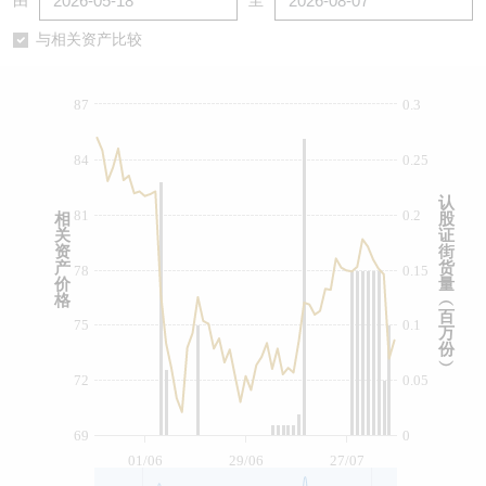
由
至
认股证/牛熊证日志
牛熊证到期结算价查找
中资ETFs溢价比较
与相关资产比较
认股证文件及公告
牛熊证分析仪
AH 股价对照
87
0.3
认股证文件及公告 (瑞信)
牛熊证速算机
即市板块表现
84
0.25
牛熊证文件及公告
ADR
认
81
0.2
相
股
关
证
牛熊证文件及公告 (瑞信)
收市竞价变化
资
街
产
货
78
0.15
价
量
格
︵
百
75
0.1
万
份
︶
72
0.05
69
0
01/06
29/06
27/07