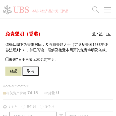
正股数据及市场统计
认股证分析仪
牛熊证分析仪
轮证市场统计
港股通资金流
瑞银轮证教室
认股证
牛熊证
本结构性产品并无抵押品
认股证搜寻
表现
图搜牛熊
表现
十大成交
港股通资金流
十大成交
瑞银轮证教室
认股证分析仪
瑞银认股证一览
街货统计
街货统计
十大升幅/跌幅
正股分析仪
持股比重
每月轮证大市专题
牛熊全景快搜
免責聲明（香港）
繁
/
简
/
EN
表现
街货统计
比较
请确认阁下为香港居民，及并非美籍人士（定义见美国1933年证
新发行瑞银认股证
比较
牛熊证搜寻
比较
十大认股证成交分布
二十大活跃股份
显示所有持股比重
轮证专栏
券法规则S），并已阅读、理解及接受本网页的
免责声明及条款
。
即将到期认股证
牛熊证街货分布图
十天股证占大市成交
恒指成份股
讲座及教育短片
29218 瑞银
认沽
未来7日不再显示本免责声明。
1299 友邦保险
確認
取消
认股证到期结算价查找
正股牛熊证列表
资金流
国指成份股
认股证投资者教育
2026-08-07
认股证分析仪
新发行瑞银牛熊证
街货统计
科指成份股
牛熊证投资者教育
0
74.15
街货量
相关资产价格
认股证速算机
已收回牛熊证剩余价值
三十大平均引伸波幅
相关资产沽空
认股证牛熊证常问问题
3个月
6个月
9个月
引伸波幅比较图
即将到期牛熊证
业绩及经济日历