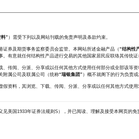
资料”
）需受下列以及网站刊载的免责声明及条款约束。
正股数据及市场统计
瑞银轮证教室
港证券及期货事务监察委员会监管。本网站所述金融产品（
“结构性
事。有意就任何结构性产品进行交易的其他国家居民应联络其传统证
载、传阅、分派、分享或以任何其他方式使用任何部分或全部该等资
关附属公司及联属公司（统称
“瑞银集团”
）概不就阁下的行为负责或
虚假资料，其浏览、下载、传阅、分派、分享或以任何其他方式使用
见美国1933年证券法规则S），并已阅读、理解及接受本网页的
免