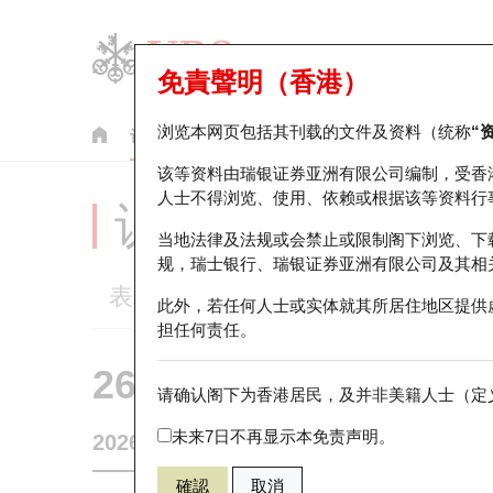
免責聲明（香港）
浏览本网页包括其刊载的文件及资料（统称
“
认股证
牛熊证
美股指数产品
轮证市场统计
该等资料由瑞银证券亚洲有限公司编制，受香
人士不得浏览、使用、依赖或根据该等资料行
认股证分析仪
当地法律及法规或会禁止或限制阁下浏览、下
规，瑞士银行、瑞银证券亚洲有限公司及其相
表现
街货统计
比较
此外，若任何人士或实体就其所居住地区提供
担任何责任。
26523 瑞银
认购
请确认阁下为香港居民，及并非美籍人士（定义
0001 长和
未来7日不再显示本免责声明。
2026-08-07
0
相关资产价格
73.25
街货量
確認
取消