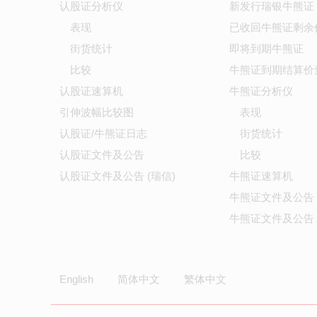
认股证分析仪
新发行瑞银牛熊证
表现
已收回牛熊证剩余
街货统计
即将到期牛熊证
比较
牛熊证到期结算价
认股证速算机
牛熊证分析仪
引伸波幅比较图
表现
认股证/牛熊证日志
街货统计
认股证文件及公告
比较
认股证文件及公告 (瑞信)
牛熊证速算机
牛熊证文件及公告
牛熊证文件及公告 
English
简体中文
繁体中文