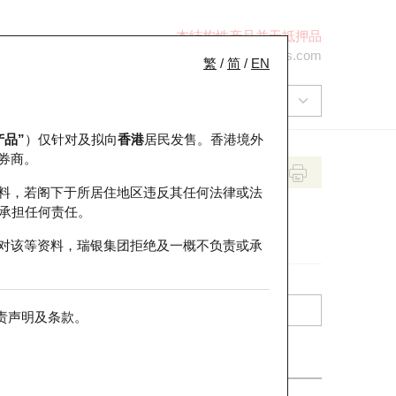
本结构性产品并无抵押品
+852 2971 6668
ol-hkwarrants@ubs.com
繁
/
简
/
EN
产品”
）仅针对及拟向
香港
居民发售。香港境外
券商。
料，若阁下于所居住地区违反其任何法律或法
承担任何责任。
对该等资料，瑞银集团拒绝及一概不负责或承
责声明及条款
。