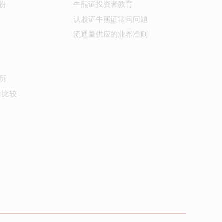
份
牛熊证投资者教育
认股证牛熊证常问问题
流通量供应的业界准则
历
价比较