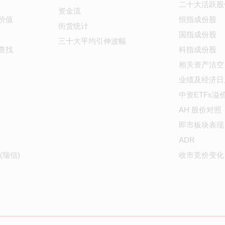
二十大活跃股
资金流
价值
恒指成份股
街货统计
国指成份股
三十大平均引伸波幅
查找
科指成份股
相关资产沽空
业绩及经济日
中资ETFs溢
AH 股价对照
即市板块表现
ADR
(瑞信)
收市竞价变化