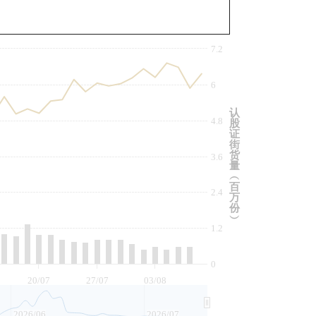
与相关资产比较
7.2
6
认
4.8
股
证
街
货
3.6
量
︵
百
2.4
万
份
︶
1.2
0
20/07
27/07
03/08
2026/06
2026/07