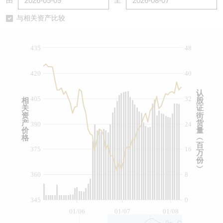
由
至
认股证/牛熊证日志
牛熊证到期结算价查找
中资ETFs溢价比较
与相关资产比较
认股证文件及公告
牛熊证分析仪
AH 股价对照
435
48
认股证文件及公告 (瑞信)
牛熊证速算机
即市板块表现
420
40
牛熊证文件及公告
ADR
认
405
32
相
股
关
证
牛熊证文件及公告 (瑞信)
收市竞价变化
资
街
产
货
390
24
价
量
格
︵
百
375
16
万
份
︶
360
8
345
0
01/06
01/07
01/08