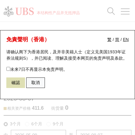
正股数据及市场统计
认股证分析仪
牛熊证分析仪
轮证市场统计
港股通资金流
瑞银轮证教室
认股证
牛熊证
本结构性产品并无抵押品
认股证搜寻
表现
图搜牛熊
表现
十大成交
港股通资金流
十大成交
瑞银轮证教室
认股证分析仪
瑞银认股证一览
街货统计
街货统计
十大升幅/跌幅
正股分析仪
持股比重
每月轮证大市专题
牛熊全景快搜
免責聲明（香港）
繁
/
简
/
EN
表现
街货统计
比较
请确认阁下为香港居民，及并非美籍人士（定义见美国1933年证
新发行瑞银认股证
比较
牛熊证搜寻
比较
十大认股证成交分布
二十大活跃股份
显示所有持股比重
轮证专栏
券法规则S），并已阅读、理解及接受本网页的
免责声明及条款
。
即将到期认股证
牛熊证街货分布图
十天股证占大市成交
恒指成份股
讲座及教育短片
26034 瑞银
认购
未来7日不再显示本免责声明。
0388 香港交易所
確認
取消
认股证到期结算价查找
正股牛熊证列表
资金流
国指成份股
认股证投资者教育
2026-08-07
认股证分析仪
新发行瑞银牛熊证
街货统计
科指成份股
牛熊证投资者教育
0
411.6
街货量
相关资产价格
认股证速算机
已收回牛熊证剩余价值
三十大平均引伸波幅
相关资产沽空
认股证牛熊证常问问题
3个月
6个月
9个月
引伸波幅比较图
即将到期牛熊证
业绩及经济日历