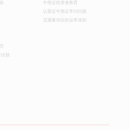
份
牛熊证投资者教育
认股证牛熊证常问问题
流通量供应的业界准则
历
价比较