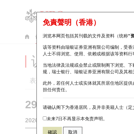
免責聲明（香港）
浏览本网页包括其刊载的文件及资料（统称
“
认股证
牛熊证
美股指数产品
轮证市场统计
该等资料由瑞银证券亚洲有限公司编制，受香
人士不得浏览、使用、依赖或根据该等资料行
认股证分析仪
当地法律及法规或会禁止或限制阁下浏览、下
规，瑞士银行、瑞银证券亚洲有限公司及其相
表现
街货统计
比较
此外，若任何人士或实体就其所居住地区提供
担任何责任。
29594 瑞银
认购
请确认阁下为香港居民，及并非美籍人士（定义
1888 建滔
未来7日不再显示本免责声明。
2026-08-07
0
相关资产价格
38.36
街货量
確認
取消