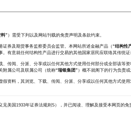
资料”
）需受下列以及网站刊载的免责声明及条款约束。
正股数据及市场统计
瑞银轮证教室
港证券及期货事务监察委员会监管。本网站所述金融产品（
“结构性
事。有意就任何结构性产品进行交易的其他国家居民应联络其传统证
载、传阅、分派、分享或以任何其他方式使用任何部分或全部该等资
关附属公司及联属公司（统称
“瑞银集团”
）概不就阁下的行为负责或
虚假资料，其浏览、下载、传阅、分派、分享或以任何其他方式使用
见美国1933年证券法规则S），并已阅读、理解及接受本网页的
积层板
免