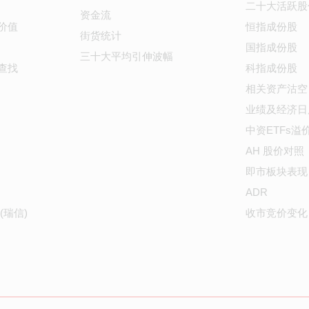
二十大活跃股
资金流
价值
恒指成份股
街货统计
国指成份股
三十大平均引伸波幅
查找
科指成份股
相关资产沽空
业绩及经济日
中资ETFs溢
AH 股价对照
即市板块表现
ADR
(瑞信)
收市竞价变化