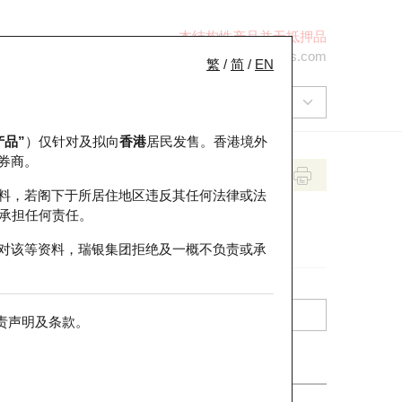
本结构性产品并无抵押品
+852 2971 6668
ol-hkwarrants@ubs.com
繁
/
简
/
EN
产品”
）仅针对及拟向
香港
居民发售。香港境外
券商。
料，若阁下于所居住地区违反其任何法律或法
承担任何责任。
对该等资料，瑞银集团拒绝及一概不负责或承
责声明及条款
。