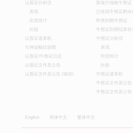
认股证分析仪
新发行瑞银牛熊证
表现
已收回牛熊证剩余
街货统计
即将到期牛熊证
比较
牛熊证到期结算价
认股证速算机
牛熊证分析仪
引伸波幅比较图
表现
认股证/牛熊证日志
街货统计
认股证文件及公告
比较
认股证文件及公告 (瑞信)
牛熊证速算机
牛熊证文件及公告
牛熊证文件及公告 
English
简体中文
繁体中文