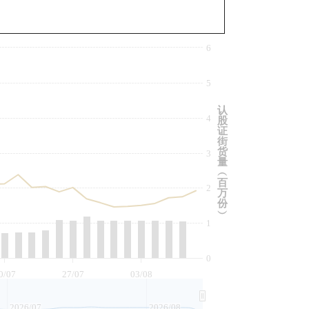
与相关资产比较
6
5
认
4
股
证
街
货
3
量
︵
百
2
万
份
︶
1
0
0/07
27/07
03/08
2026/07
2026/08