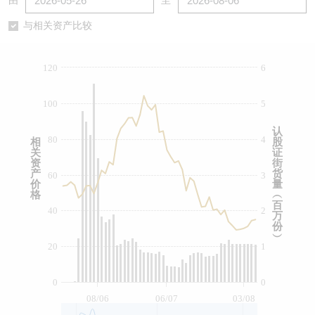
由
至
认股证/牛熊证日志
牛熊证到期结算价查找
中资ETFs溢价比较
与相关资产比较
认股证文件及公告
牛熊证分析仪
AH 股价对照
120
6
认股证文件及公告 (瑞信)
牛熊证速算机
即市板块表现
100
5
牛熊证文件及公告
ADR
认
80
4
相
股
关
证
牛熊证文件及公告 (瑞信)
收市竞价变化
资
街
产
货
60
3
价
量
格
︵
百
40
2
万
份
︶
20
1
0
0
08/06
06/07
03/08