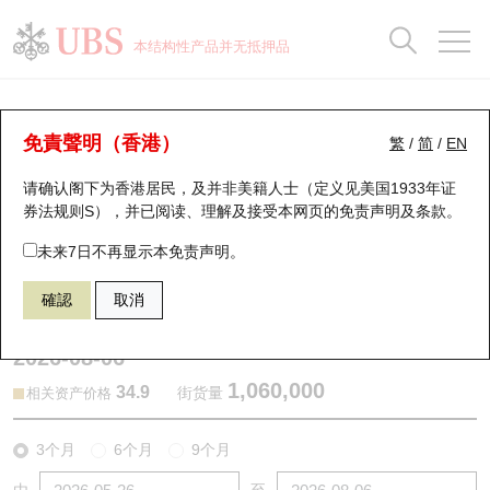
正股数据及市场统计
认股证分析仪
牛熊证分析仪
轮证市场统计
港股通资金流
瑞银轮证教室
认股证
牛熊证
本结构性产品并无抵押品
认股证搜寻
表现
图搜牛熊
表现
十大成交
港股通资金流
十大成交
瑞银轮证教室
认股证分析仪
瑞银认股证一览
街货统计
街货统计
十大升幅/跌幅
正股分析仪
持股比重
每月轮证大市专题
牛熊全景快搜
免責聲明（香港）
繁
/
简
/
EN
表现
街货统计
比较
请确认阁下为香港居民，及并非美籍人士（定义见美国1933年证
新发行瑞银认股证
比较
牛熊证搜寻
比较
十大认股证成交分布
二十大活跃股份
显示所有持股比重
轮证专栏
券法规则S），并已阅读、理解及接受本网页的
免责声明及条款
。
即将到期认股证
牛熊证街货分布图
十天股证占大市成交
恒指成份股
讲座及教育短片
29594 瑞银
认购
未来7日不再显示本免责声明。
1888 建滔积层板
確認
取消
认股证到期结算价查找
正股牛熊证列表
资金流
国指成份股
认股证投资者教育
2026-08-06
认股证分析仪
新发行瑞银牛熊证
街货统计
科指成份股
牛熊证投资者教育
1,060,000
34.9
街货量
相关资产价格
认股证速算机
已收回牛熊证剩余价值
三十大平均引伸波幅
相关资产沽空
认股证牛熊证常问问题
3个月
6个月
9个月
引伸波幅比较图
即将到期牛熊证
业绩及经济日历