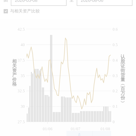
由
至
认股证/牛熊证日志
牛熊证到期结算价查找
中资ETFs溢价比较
与相关资产比较
认股证文件及公告
牛熊证分析仪
AH 股价对照
42.5
0.6
认股证文件及公告 (瑞信)
牛熊证速算机
即市板块表现
40
0.5
牛熊证文件及公告
ADR
认
37.5
0.4
相
股
关
证
牛熊证文件及公告 (瑞信)
收市竞价变化
资
街
产
货
35
0.3
价
量
格
︵
百
32.5
0.2
万
份
︶
30
0.1
27.5
0
01/06
01/07
01/08