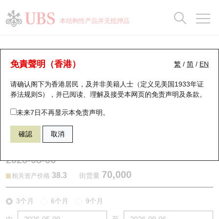
正股数据及市场统计
认股证分析仪
牛熊证分析仪
轮证市场统计
港股通资金流
瑞银轮证教室
认股证
牛熊证
本结构性产品并无抵押品
认股证搜寻
表现
图搜牛熊
表现
十大成交
港股通资金流
十大成交
瑞银轮证教室
认股证分析仪
瑞银认股证一览
街货统计
街货统计
十大升幅/跌幅
正股分析仪
持股比重
每月轮证大市专题
牛熊全景快搜
免責聲明（香港）
繁
/
简
/
EN
表现
街货统计
比较
请确认阁下为香港居民，及并非美籍人士（定义见美国1933年证
新发行瑞银认股证
比较
牛熊证搜寻
比较
十大认股证成交分布
二十大活跃股份
显示所有持股比重
轮证专栏
券法规则S），并已阅读、理解及接受本网页的
免责声明及条款
。
即将到期认股证
牛熊证街货分布图
十天股证占大市成交
恒指成份股
讲座及教育短片
25946 瑞银
认购
未来7日不再显示本免责声明。
0358 江西铜业股份
確認
取消
认股证到期结算价查找
正股牛熊证列表
资金流
国指成份股
认股证投资者教育
2026-08-06
认股证分析仪
新发行瑞银牛熊证
街货统计
科指成份股
牛熊证投资者教育
70,000
38.3
街货量
相关资产价格
认股证速算机
已收回牛熊证剩余价值
三十大平均引伸波幅
相关资产沽空
认股证牛熊证常问问题
3个月
6个月
9个月
引伸波幅比较图
即将到期牛熊证
业绩及经济日历