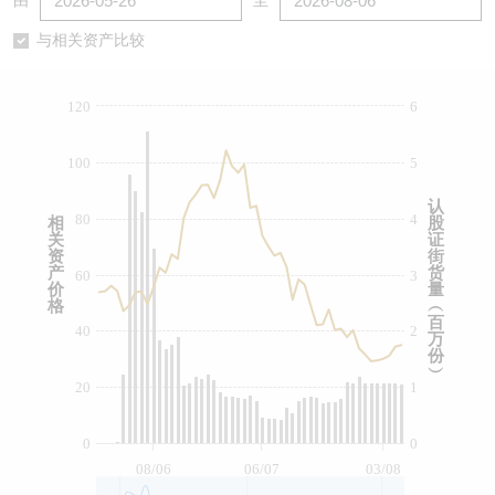
由
至
认股证/牛熊证日志
牛熊证到期结算价查找
中资ETFs溢价比较
与相关资产比较
认股证文件及公告
牛熊证分析仪
AH 股价对照
120
6
认股证文件及公告 (瑞信)
牛熊证速算机
即市板块表现
100
5
牛熊证文件及公告
ADR
认
80
4
相
股
关
证
牛熊证文件及公告 (瑞信)
收市竞价变化
资
街
产
货
60
3
价
量
格
︵
百
40
2
万
份
︶
20
1
0
0
08/06
06/07
03/08