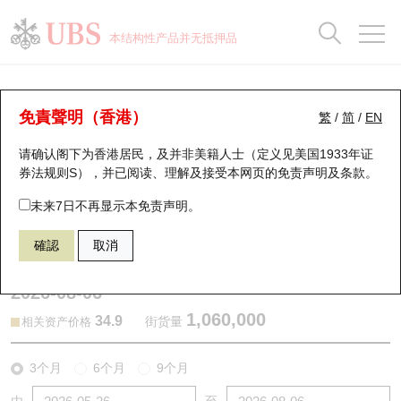
正股数据及市场统计
认股证分析仪
牛熊证分析仪
轮证市场统计
港股通资金流
瑞银轮证教室
认股证
牛熊证
本结构性产品并无抵押品
认股证搜寻
表现
图搜牛熊
表现
十大成交
港股通资金流
十大成交
瑞银轮证教室
认股证分析仪
瑞银认股证一览
街货统计
街货统计
十大升幅/跌幅
正股分析仪
持股比重
每月轮证大市专题
牛熊全景快搜
免責聲明（香港）
繁
/
简
/
EN
表现
街货统计
比较
请确认阁下为香港居民，及并非美籍人士（定义见美国1933年证
新发行瑞银认股证
比较
牛熊证搜寻
比较
十大认股证成交分布
二十大活跃股份
显示所有持股比重
轮证专栏
券法规则S），并已阅读、理解及接受本网页的
免责声明及条款
。
即将到期认股证
牛熊证街货分布图
十天股证占大市成交
恒指成份股
讲座及教育短片
29594 瑞银
认购
未来7日不再显示本免责声明。
1888 建滔积层板
確認
取消
认股证到期结算价查找
正股牛熊证列表
资金流
国指成份股
认股证投资者教育
2026-08-06
认股证分析仪
新发行瑞银牛熊证
街货统计
科指成份股
牛熊证投资者教育
1,060,000
34.9
街货量
相关资产价格
认股证速算机
已收回牛熊证剩余价值
三十大平均引伸波幅
相关资产沽空
认股证牛熊证常问问题
3个月
6个月
9个月
引伸波幅比较图
即将到期牛熊证
业绩及经济日历