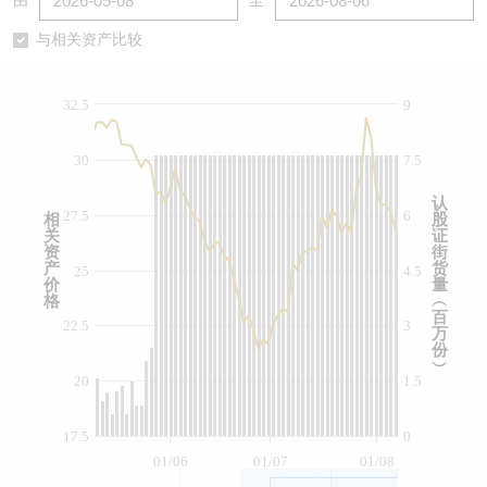
由
至
认股证/牛熊证日志
牛熊证到期结算价查找
中资ETFs溢价比较
与相关资产比较
认股证文件及公告
牛熊证分析仪
AH 股价对照
32.5
9
认股证文件及公告 (瑞信)
牛熊证速算机
即市板块表现
30
7.5
牛熊证文件及公告
ADR
认
27.5
6
相
股
关
证
牛熊证文件及公告 (瑞信)
收市竞价变化
资
街
产
货
25
4.5
价
量
格
︵
百
22.5
3
万
份
︶
20
1.5
17.5
0
01/06
01/07
01/08