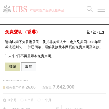
正股数据及市场统计
认股证分析仪
牛熊证分析仪
轮证市场统计
港股通资金流
瑞银轮证教室
认股证
牛熊证
本结构性产品并无抵押品
认股证搜寻
表现
图搜牛熊
表现
十大成交
港股通资金流
十大成交
瑞银轮证教室
认股证分析仪
瑞银认股证一览
街货统计
街货统计
十大升幅/跌幅
正股分析仪
持股比重
每月轮证大市专题
牛熊全景快搜
免責聲明（香港）
繁
/
简
/
EN
表现
街货统计
比较
请确认阁下为香港居民，及并非美籍人士（定义见美国1933年证
新发行瑞银认股证
比较
牛熊证搜寻
比较
十大认股证成交分布
二十大活跃股份
显示所有持股比重
轮证专栏
券法规则S），并已阅读、理解及接受本网页的
免责声明及条款
。
即将到期认股证
牛熊证街货分布图
十天股证占大市成交
恒指成份股
讲座及教育短片
25835 瑞银
认购
未来7日不再显示本免责声明。
1810 小米集团
確認
取消
认股证到期结算价查找
正股牛熊证列表
资金流
国指成份股
认股证投资者教育
2026-08-06
认股证分析仪
新发行瑞银牛熊证
街货统计
科指成份股
牛熊证投资者教育
7,642,000
26.86
街货量
相关资产价格
认股证速算机
已收回牛熊证剩余价值
三十大平均引伸波幅
相关资产沽空
认股证牛熊证常问问题
3个月
6个月
9个月
引伸波幅比较图
即将到期牛熊证
业绩及经济日历