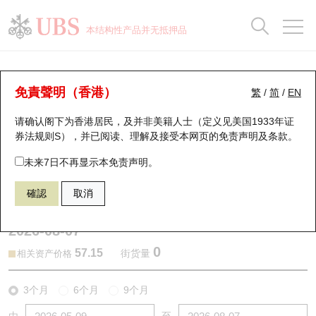
正股数据及市场统计
认股证分析仪
牛熊证分析仪
轮证市场统计
港股通资金流
瑞银轮证教室
认股证
牛熊证
本结构性产品并无抵押品
认股证搜寻
表现
图搜牛熊
表现
十大成交
港股通资金流
十大成交
瑞银轮证教室
认股证分析仪
瑞银认股证一览
街货统计
街货统计
十大升幅/跌幅
正股分析仪
持股比重
每月轮证大市专题
牛熊全景快搜
免責聲明（香港）
繁
/
简
/
EN
表现
街货统计
比较
请确认阁下为香港居民，及并非美籍人士（定义见美国1933年证
新发行瑞银认股证
比较
牛熊证搜寻
比较
十大认股证成交分布
二十大活跃股份
显示所有持股比重
轮证专栏
券法规则S），并已阅读、理解及接受本网页的
免责声明及条款
。
即将到期认股证
牛熊证街货分布图
十天股证占大市成交
恒指成份股
讲座及教育短片
25757 瑞银
认购
未来7日不再显示本免责声明。
2318 中国平安
確認
取消
认股证到期结算价查找
正股牛熊证列表
资金流
国指成份股
认股证投资者教育
2026-08-07
认股证分析仪
新发行瑞银牛熊证
街货统计
科指成份股
牛熊证投资者教育
0
57.15
街货量
相关资产价格
认股证速算机
已收回牛熊证剩余价值
三十大平均引伸波幅
相关资产沽空
认股证牛熊证常问问题
3个月
6个月
9个月
引伸波幅比较图
即将到期牛熊证
业绩及经济日历