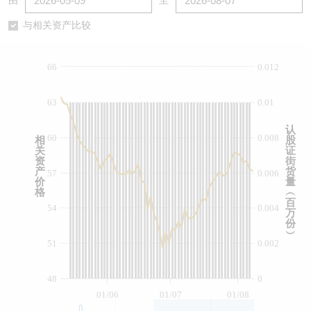
由
至
认股证/牛熊证日志
牛熊证到期结算价查找
中资ETFs溢价比较
与相关资产比较
认股证文件及公告
牛熊证分析仪
AH 股价对照
66
0.012
认股证文件及公告 (瑞信)
牛熊证速算机
即市板块表现
63
0.01
牛熊证文件及公告
ADR
认
60
0.008
相
股
关
证
牛熊证文件及公告 (瑞信)
收市竞价变化
资
街
产
货
57
0.006
价
量
格
︵
百
54
0.004
万
份
︶
51
0.002
48
0
01/06
01/07
01/08