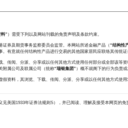
资料”
）需受下列以及网站刊载的免责声明及条款约束。
正股数据及市场统计
瑞银轮证教室
港证券及期货事务监察委员会监管。本网站所述金融产品（
“结构性
事。有意就任何结构性产品进行交易的其他国家居民应联络其传统证
载、传阅、分派、分享或以任何其他方式使用任何部分或全部该等资
关附属公司及联属公司（统称
“瑞银集团”
）概不就阁下的行为负责或
虚假资料，其浏览、下载、传阅、分派、分享或以任何其他方式使用
见美国1933年证券法规则S），并已阅读、理解及接受本网页的
免
0,000