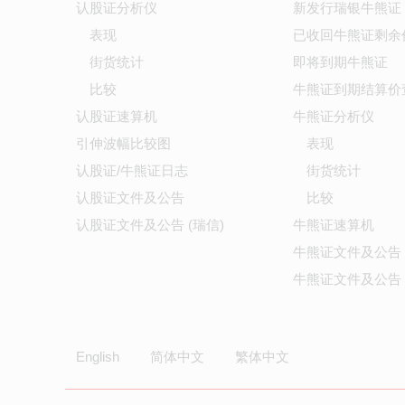
认股证分析仪
新发行瑞银牛熊证
表现
已收回牛熊证剩余
街货统计
即将到期牛熊证
比较
牛熊证到期结算价
认股证速算机
牛熊证分析仪
引伸波幅比较图
表现
认股证/牛熊证日志
街货统计
认股证文件及公告
比较
认股证文件及公告 (瑞信)
牛熊证速算机
牛熊证文件及公告
牛熊证文件及公告 
English
简体中文
繁体中文