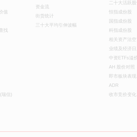
二十大活跃股
资金流
价值
恒指成份股
街货统计
国指成份股
三十大平均引伸波幅
查找
科指成份股
相关资产沽空
业绩及经济日
中资ETFs溢
AH 股价对照
即市板块表现
ADR
(瑞信)
收市竞价变化