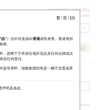
本结构性产品并无抵押品
+852 2971 6668
ol-hkwarrants@ubs.com
繁
/
简
/
EN
产品”
）仅针对及拟向
香港
居民发售。香港境外
券商。
料，若阁下于所居住地区违反其任何法律或法
承担任何责任。
对该等资料，瑞银集团拒绝及一概不负责或承
责声明及条款
。