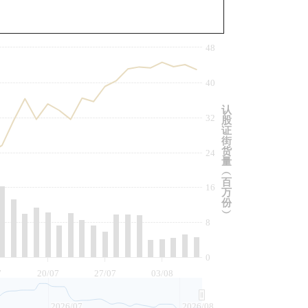
与相关资产比较
48
40
认
32
股
证
街
货
24
量
︵
百
16
万
份
︶
8
0
7
20/07
27/07
03/08
2026/07
2026/08