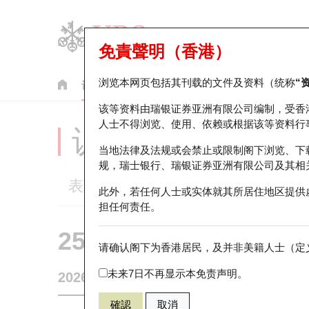
免責聲明（香港）
浏览本网页包括其刊载的文件及资料（统称
“
认股证
牛熊证
美股指数产品
轮证市场统计
该等资料由瑞银证券亚洲有限公司编制，受香
人士不得浏览、使用、依赖或根据该等资料行
认股证分析仪
当地法律及法规或会禁止或限制阁下浏览、下
规，瑞士银行、瑞银证券亚洲有限公司及其相
表现
街货统计
比较
此外，若任何人士或实体就其所居住地区提供
担任何责任。
25755 瑞银
认购
请确认阁下为香港居民，及并非美籍人士（定义
3690 美团
未来7日不再显示本免责声明。
2026-08-06
4,70
相关资产价格
92.2
街货量
確認
取消