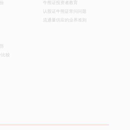
份
牛熊证投资者教育
认股证牛熊证常问问题
流通量供应的业界准则
历
价比较