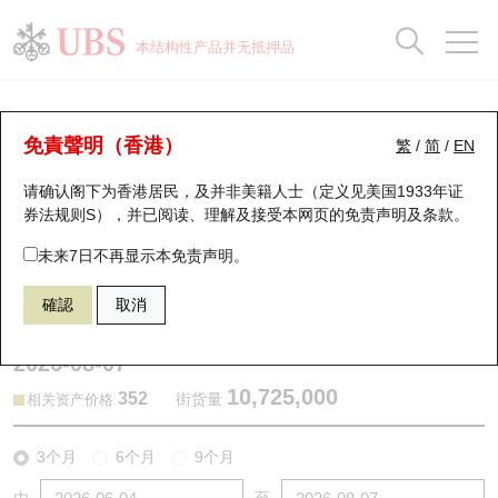
正股数据及市场统计
认股证分析仪
牛熊证分析仪
轮证市场统计
港股通资金流
瑞银轮证教室
认股证
牛熊证
本结构性产品并无抵押品
认股证搜寻
表现
图搜牛熊
表现
十大成交
港股通资金流
十大成交
瑞银轮证教室
认股证分析仪
瑞银认股证一览
街货统计
街货统计
十大升幅/跌幅
正股分析仪
持股比重
每月轮证大市专题
牛熊全景快搜
免責聲明（香港）
繁
/
简
/
EN
表现
街货统计
比较
请确认阁下为香港居民，及并非美籍人士（定义见美国1933年证
新发行瑞银认股证
比较
牛熊证搜寻
比较
十大认股证成交分布
二十大活跃股份
显示所有持股比重
轮证专栏
券法规则S），并已阅读、理解及接受本网页的
免责声明及条款
。
即将到期认股证
牛熊证街货分布图
十天股证占大市成交
恒指成份股
讲座及教育短片
13242 瑞银
认购
未来7日不再显示本免责声明。
6181 老铺黄金
確認
取消
认股证到期结算价查找
正股牛熊证列表
资金流
国指成份股
认股证投资者教育
2026-08-07
认股证分析仪
新发行瑞银牛熊证
街货统计
科指成份股
牛熊证投资者教育
10,725,000
352
街货量
相关资产价格
认股证速算机
已收回牛熊证剩余价值
三十大平均引伸波幅
相关资产沽空
认股证牛熊证常问问题
3个月
6个月
9个月
引伸波幅比较图
即将到期牛熊证
业绩及经济日历