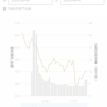
由
至
认股证/牛熊证日志
牛熊证到期结算价查找
中资ETFs溢价比较
与相关资产比较
认股证文件及公告
牛熊证分析仪
AH 股价对照
550
48
认股证文件及公告 (瑞信)
牛熊证速算机
即市板块表现
500
40
牛熊证文件及公告
ADR
认
450
32
相
股
关
证
牛熊证文件及公告 (瑞信)
收市竞价变化
资
街
产
货
400
24
价
量
格
︵
百
350
16
万
份
︶
300
8
250
0
29/06
27/07