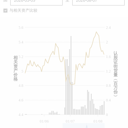
由
至
认股证/牛熊证日志
牛熊证到期结算价查找
中资ETFs溢价比较
与相关资产比较
认股证文件及公告
牛熊证分析仪
AH 股价对照
5.6
2.4
认股证文件及公告 (瑞信)
牛熊证速算机
即市板块表现
5.4
2
牛熊证文件及公告
ADR
认
5.2
1.6
相
股
关
证
牛熊证文件及公告 (瑞信)
收市竞价变化
资
街
产
货
5
1.2
价
量
格
︵
百
4.8
0.8
万
份
︶
4.6
0.4
4.4
0
01/06
01/07
01/08