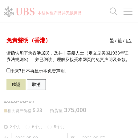
正股数据及市场统计
认股证分析仪
牛熊证分析仪
轮证市场统计
港股通资金流
瑞银轮证教室
认股证
牛熊证
本结构性产品并无抵押品
认股证搜寻
表现
图搜牛熊
表现
十大成交
港股通资金流
十大成交
瑞银轮证教室
认股证分析仪
瑞银认股证一览
街货统计
街货统计
十大升幅/跌幅
正股分析仪
持股比重
每月轮证大市专题
牛熊全景快搜
免責聲明（香港）
繁
/
简
/
EN
表现
街货统计
比较
请确认阁下为香港居民，及并非美籍人士（定义见美国1933年证
新发行瑞银认股证
比较
牛熊证搜寻
比较
十大认股证成交分布
二十大活跃股份
显示所有持股比重
轮证专栏
券法规则S），并已阅读、理解及接受本网页的
免责声明及条款
。
即将到期认股证
牛熊证街货分布图
十天股证占大市成交
恒指成份股
讲座及教育短片
25554 瑞银
认购
未来7日不再显示本免责声明。
3988 中国银行
確認
取消
认股证到期结算价查找
正股牛熊证列表
资金流
国指成份股
认股证投资者教育
2026-08-07
认股证分析仪
新发行瑞银牛熊证
街货统计
科指成份股
牛熊证投资者教育
375,000
5.23
街货量
相关资产价格
认股证速算机
已收回牛熊证剩余价值
三十大平均引伸波幅
相关资产沽空
认股证牛熊证常问问题
3个月
6个月
9个月
引伸波幅比较图
即将到期牛熊证
业绩及经济日历