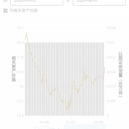
由
至
认股证/牛熊证日志
牛熊证到期结算价查找
中资ETFs溢价比较
与相关资产比较
认股证文件及公告
牛熊证分析仪
AH 股价对照
19.2
0.036
认股证文件及公告 (瑞信)
牛熊证速算机
即市板块表现
18.4
0.03
牛熊证文件及公告
ADR
认
17.6
0.024
相
股
关
证
牛熊证文件及公告 (瑞信)
收市竞价变化
资
街
产
货
16.8
0.018
价
量
格
︵
百
16
0.012
万
份
︶
15.2
0.006
14.4
0
01/06
01/07
01/08