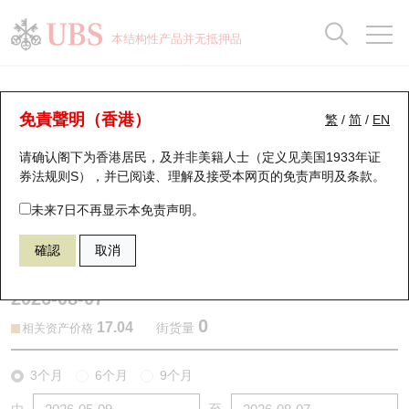
正股数据及市场统计
认股证分析仪
牛熊证分析仪
轮证市场统计
港股通资金流
瑞银轮证教室
认股证
牛熊证
本结构性产品并无抵押品
认股证搜寻
表现
图搜牛熊
表现
十大成交
港股通资金流
十大成交
瑞银轮证教室
认股证分析仪
瑞银认股证一览
街货统计
街货统计
十大升幅/跌幅
正股分析仪
持股比重
每月轮证大市专题
牛熊全景快搜
免責聲明（香港）
繁
/
简
/
EN
表现
街货统计
比较
请确认阁下为香港居民，及并非美籍人士（定义见美国1933年证
新发行瑞银认股证
比较
牛熊证搜寻
比较
十大认股证成交分布
二十大活跃股份
显示所有持股比重
轮证专栏
券法规则S），并已阅读、理解及接受本网页的
免责声明及条款
。
即将到期认股证
牛熊证街货分布图
十天股证占大市成交
恒指成份股
讲座及教育短片
25255 汇丰
认购
未来7日不再显示本免责声明。
2196 复星医药
確認
取消
认股证到期结算价查找
正股牛熊证列表
资金流
国指成份股
认股证投资者教育
2026-08-07
认股证分析仪
新发行瑞银牛熊证
街货统计
科指成份股
牛熊证投资者教育
0
17.04
街货量
相关资产价格
认股证速算机
已收回牛熊证剩余价值
三十大平均引伸波幅
相关资产沽空
认股证牛熊证常问问题
3个月
6个月
9个月
引伸波幅比较图
即将到期牛熊证
业绩及经济日历