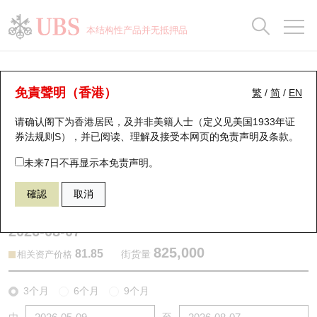
正股数据及市场统计
认股证分析仪
牛熊证分析仪
轮证市场统计
港股通资金流
瑞银轮证教室
认股证
牛熊证
本结构性产品并无抵押品
认股证搜寻
表现
图搜牛熊
表现
十大成交
港股通资金流
十大成交
瑞银轮证教室
认股证分析仪
瑞银认股证一览
街货统计
街货统计
十大升幅/跌幅
正股分析仪
持股比重
每月轮证大市专题
牛熊全景快搜
免責聲明（香港）
繁
/
简
/
EN
表现
街货统计
比较
请确认阁下为香港居民，及并非美籍人士（定义见美国1933年证
新发行瑞银认股证
比较
牛熊证搜寻
比较
十大认股证成交分布
二十大活跃股份
显示所有持股比重
轮证专栏
券法规则S），并已阅读、理解及接受本网页的
免责声明及条款
。
即将到期认股证
牛熊证街货分布图
十天股证占大市成交
恒指成份股
讲座及教育短片
25106 瑞银
认购
未来7日不再显示本免责声明。
0941 中国移动
確認
取消
认股证到期结算价查找
正股牛熊证列表
资金流
国指成份股
认股证投资者教育
2026-08-07
认股证分析仪
新发行瑞银牛熊证
街货统计
科指成份股
牛熊证投资者教育
825,000
81.85
街货量
相关资产价格
认股证速算机
已收回牛熊证剩余价值
三十大平均引伸波幅
相关资产沽空
认股证牛熊证常问问题
3个月
6个月
9个月
引伸波幅比较图
即将到期牛熊证
业绩及经济日历