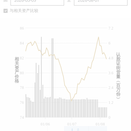
由
至
认股证/牛熊证日志
牛熊证到期结算价查找
中资ETFs溢价比较
与相关资产比较
认股证文件及公告
牛熊证分析仪
AH 股价对照
86
7.2
认股证文件及公告 (瑞信)
牛熊证速算机
即市板块表现
84
6
牛熊证文件及公告
ADR
认
82
4.8
相
股
关
证
牛熊证文件及公告 (瑞信)
收市竞价变化
资
街
产
货
80
3.6
价
量
格
︵
百
78
2.4
万
份
︶
76
1.2
74
0
01/06
01/07
01/08