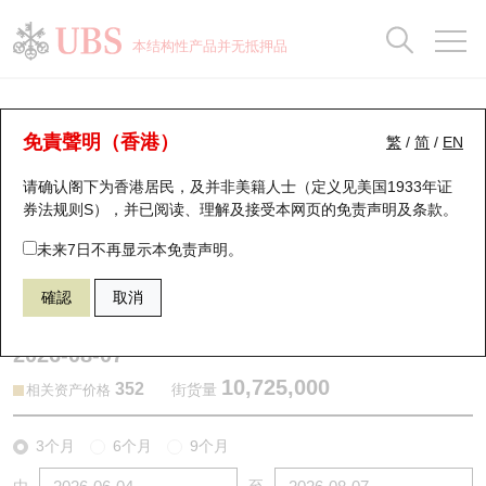
正股数据及市场统计
认股证分析仪
牛熊证分析仪
轮证市场统计
港股通资金流
瑞银轮证教室
认股证
牛熊证
本结构性产品并无抵押品
认股证搜寻
表现
图搜牛熊
表现
十大成交
港股通资金流
十大成交
瑞银轮证教室
认股证分析仪
瑞银认股证一览
街货统计
街货统计
十大升幅/跌幅
正股分析仪
持股比重
每月轮证大市专题
牛熊全景快搜
免責聲明（香港）
繁
/
简
/
EN
表现
街货统计
比较
请确认阁下为香港居民，及并非美籍人士（定义见美国1933年证
新发行瑞银认股证
比较
牛熊证搜寻
比较
十大认股证成交分布
二十大活跃股份
显示所有持股比重
轮证专栏
券法规则S），并已阅读、理解及接受本网页的
免责声明及条款
。
即将到期认股证
牛熊证街货分布图
十天股证占大市成交
恒指成份股
讲座及教育短片
13242 瑞银
认购
未来7日不再显示本免责声明。
6181 老铺黄金
確認
取消
认股证到期结算价查找
正股牛熊证列表
资金流
国指成份股
认股证投资者教育
2026-08-07
认股证分析仪
新发行瑞银牛熊证
街货统计
科指成份股
牛熊证投资者教育
10,725,000
352
街货量
相关资产价格
认股证速算机
已收回牛熊证剩余价值
三十大平均引伸波幅
相关资产沽空
认股证牛熊证常问问题
3个月
6个月
9个月
引伸波幅比较图
即将到期牛熊证
业绩及经济日历