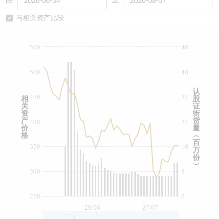
由
至
认股证/牛熊证日志
牛熊证到期结算价查找
中资ETFs溢价比较
与相关资产比较
认股证文件及公告
牛熊证分析仪
AH 股价对照
550
48
认股证文件及公告 (瑞信)
牛熊证速算机
即市板块表现
500
40
牛熊证文件及公告
ADR
认
450
32
相
股
关
证
牛熊证文件及公告 (瑞信)
收市竞价变化
资
街
产
货
400
24
价
量
格
︵
百
350
16
万
份
︶
300
8
250
0
29/06
27/07