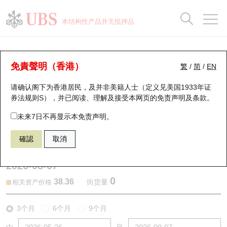
正股数据及市场统计
认股证分析仪
牛熊证分析仪
轮证市场统计
港股通资金流
瑞银轮证教室
认股证
牛熊证
本结构性产品并无抵押品
认股证搜寻
表现
图搜牛熊
表现
十大成交
港股通资金流
十大成交
瑞银轮证教室
认股证分析仪
瑞银认股证一览
街货统计
街货统计
十大升幅/跌幅
正股分析仪
持股比重
每月轮证大市专题
牛熊全景快搜
免責聲明（香港）
繁
/
简
/
EN
表现
街货统计
比较
请确认阁下为香港居民，及并非美籍人士（定义见美国1933年证
新发行瑞银认股证
比较
牛熊证搜寻
比较
十大认股证成交分布
二十大活跃股份
显示所有持股比重
轮证专栏
券法规则S），并已阅读、理解及接受本网页的
免责声明及条款
。
即将到期认股证
牛熊证街货分布图
十天股证占大市成交
恒指成份股
讲座及教育短片
29594 瑞银
认购
未来7日不再显示本免责声明。
1888 建滔积层板
確認
取消
认股证到期结算价查找
正股牛熊证列表
资金流
国指成份股
认股证投资者教育
2026-08-07
认股证分析仪
新发行瑞银牛熊证
街货统计
科指成份股
牛熊证投资者教育
0
38.36
街货量
相关资产价格
认股证速算机
已收回牛熊证剩余价值
三十大平均引伸波幅
相关资产沽空
认股证牛熊证常问问题
3个月
6个月
9个月
引伸波幅比较图
即将到期牛熊证
业绩及经济日历