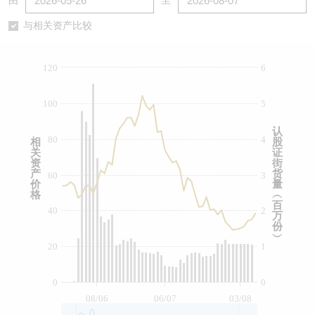
由
至
认股证/牛熊证日志
牛熊证到期结算价查找
中资ETFs溢价比较
与相关资产比较
认股证文件及公告
牛熊证分析仪
AH 股价对照
120
6
认股证文件及公告 (瑞信)
牛熊证速算机
即市板块表现
100
5
牛熊证文件及公告
ADR
认
80
4
相
股
关
证
牛熊证文件及公告 (瑞信)
收市竞价变化
资
街
产
货
60
3
价
量
格
︵
百
40
2
万
份
︶
20
1
0
0
08/06
06/07
03/08