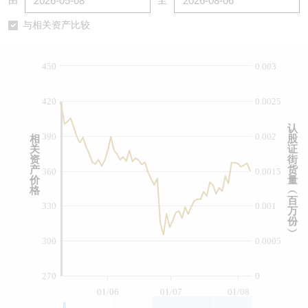
由
至
认股证/牛熊证日志
牛熊证到期结算价查找
中资ETFs溢价比较
与相关资产比较
认股证文件及公告
牛熊证分析仪
AH 股价对照
450
0.003
认股证文件及公告 (瑞信)
牛熊证速算机
即市板块表现
420
0.0025
牛熊证文件及公告
ADR
认
390
0.002
相
股
关
证
牛熊证文件及公告 (瑞信)
收市竞价变化
资
街
产
货
360
0.0015
价
量
格
︵
百
330
0.001
万
份
︶
300
0.0005
270
0
01/06
01/07
01/08