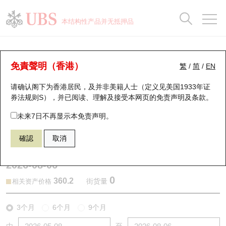
正股数据及市场统计
认股证分析仪
牛熊证分析仪
轮证市场统计
港股通资金流
瑞银轮证教室
认股证
牛熊证
本结构性产品并无抵押品
认股证搜寻
表现
图搜牛熊
表现
十大成交
港股通资金流
十大成交
瑞银轮证教室
认股证分析仪
瑞银认股证一览
街货统计
街货统计
十大升幅/跌幅
正股分析仪
持股比重
每月轮证大市专题
牛熊全景快搜
免責聲明（香港）
繁
/
简
/
EN
表现
街货统计
比较
请确认阁下为香港居民，及并非美籍人士（定义见美国1933年证
新发行瑞银认股证
比较
牛熊证搜寻
比较
十大认股证成交分布
二十大活跃股份
显示所有持股比重
轮证专栏
券法规则S），并已阅读、理解及接受本网页的
免责声明及条款
。
即将到期认股证
牛熊证街货分布图
十天股证占大市成交
恒指成份股
讲座及教育短片
20220 瑞银
认沽
未来7日不再显示本免责声明。
9961 携程集团Ｓ
確認
取消
认股证到期结算价查找
正股牛熊证列表
资金流
国指成份股
认股证投资者教育
2026-08-06
认股证分析仪
新发行瑞银牛熊证
街货统计
科指成份股
牛熊证投资者教育
0
360.2
街货量
相关资产价格
认股证速算机
已收回牛熊证剩余价值
三十大平均引伸波幅
相关资产沽空
认股证牛熊证常问问题
3个月
6个月
9个月
引伸波幅比较图
即将到期牛熊证
业绩及经济日历