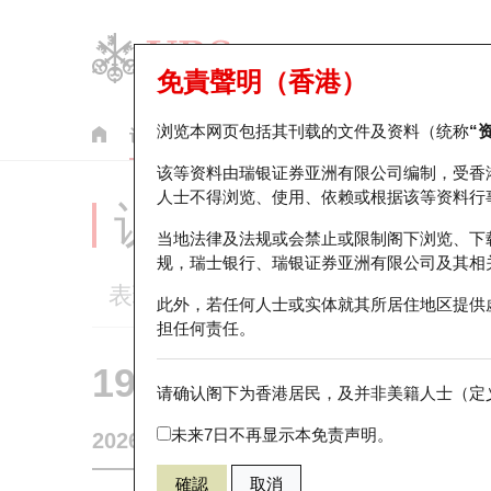
免責聲明（香港）
浏览本网页包括其刊载的文件及资料（统称
“
认股证
牛熊证
美股指数产品
轮证市场统计
该等资料由瑞银证券亚洲有限公司编制，受香
人士不得浏览、使用、依赖或根据该等资料行
认股证分析仪
当地法律及法规或会禁止或限制阁下浏览、下
规，瑞士银行、瑞银证券亚洲有限公司及其相
表现
街货统计
比较
此外，若任何人士或实体就其所居住地区提供
担任何责任。
19351 瑞银
认沽
请确认阁下为香港居民，及并非美籍人士（定义
1299 友邦保
未来7日不再显示本免责声明。
2026-08-07
0
相关资产价格
74.15
街货量
確認
取消