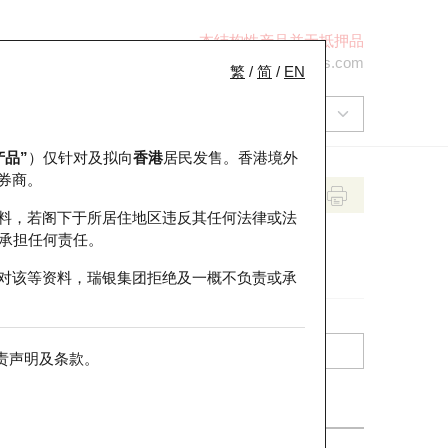
本结构性产品并无抵押品
+852 2971 6668
ol-hkwarrants@ubs.com
繁
/
简
/
EN
产品”
）仅针对及拟向
香港
居民发售。香港境外
券商。
料，若阁下于所居住地区违反其任何法律或法
承担任何责任。
对该等资料，瑞银集团拒绝及一概不负责或承
责声明及条款
。