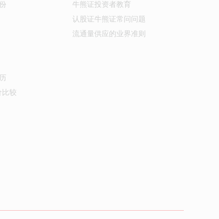
份
牛熊证投资者教育
认股证牛熊证常问问题
流通量供应的业界准则
历
价比较