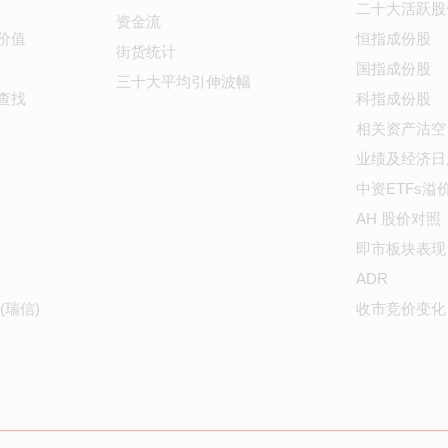
二十大活跃股
资金流
价值
恒指成份股
街货统计
国指成份股
三十大平均引伸波幅
查找
科指成份股
相关资产沽空
业绩及经济日
中资ETFs溢
AH 股价对照
即市板块表现
ADR
(瑞信)
收市竞价变化