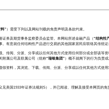
资料”
）需受下列以及网站刊载的免责声明及条款约束。
正股数据及市场统计
瑞银轮证教室
港证券及期货事务监察委员会监管。本网站所述金融产品（
“结构性
事。有意就任何结构性产品进行交易的其他国家居民应联络其传统证
载、传阅、分派、分享或以任何其他方式使用任何部分或全部该等资
关附属公司及联属公司（统称
“瑞银集团”
）概不就阁下的行为负责或
虚假资料，其浏览、下载、传阅、分派、分享或以任何其他方式使用
见美国1933年证券法规则S），并已阅读、理解及接受本网页的
险
免