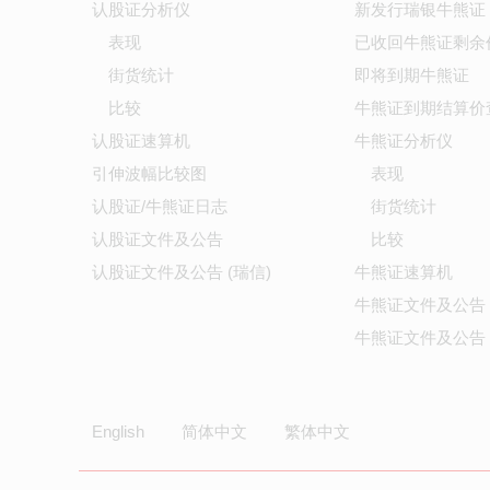
认股证分析仪
新发行瑞银牛熊证
表现
已收回牛熊证剩余
街货统计
即将到期牛熊证
比较
牛熊证到期结算价
认股证速算机
牛熊证分析仪
引伸波幅比较图
表现
认股证/牛熊证日志
街货统计
认股证文件及公告
比较
认股证文件及公告 (瑞信)
牛熊证速算机
牛熊证文件及公告
牛熊证文件及公告 
English
简体中文
繁体中文