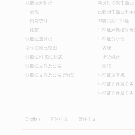
认股证分析仪
新发行瑞银牛熊证
表现
已收回牛熊证剩余
街货统计
即将到期牛熊证
比较
牛熊证到期结算价
认股证速算机
牛熊证分析仪
引伸波幅比较图
表现
认股证/牛熊证日志
街货统计
认股证文件及公告
比较
认股证文件及公告 (瑞信)
牛熊证速算机
牛熊证文件及公告
牛熊证文件及公告 
English
简体中文
繁体中文