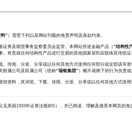
资料”
）需受下列以及网站刊载的免责声明及条款约束。
正股数据及市场统计
瑞银轮证教室
港证券及期货事务监察委员会监管。本网站所述金融产品（
“结构性
事。有意就任何结构性产品进行交易的其他国家居民应联络其传统证
载、传阅、分派、分享或以任何其他方式使用任何部分或全部该等资
关附属公司及联属公司（统称
“瑞银集团”
）概不就阁下的行为负责或
虚假资料，其浏览、下载、传阅、分派、分享或以任何其他方式使用
见美国1933年证券法规则S），并已阅读、理解及接受本网页的
Ａ５０
免