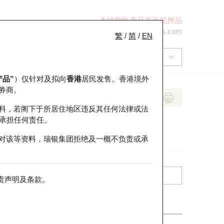
本结构性产品并无抵押品
+852 2971 6668
ol-hkwarrants@ubs.com
繁
/
简
/
EN
产品”
）仅针对及拟向
香港
居民发售。香港境外
券商。
料，若阁下于所居住地区违反其任何法律或法
承担任何责任。
对该等资料，瑞银集团拒绝及一概不负责或承
责声明及条款
。