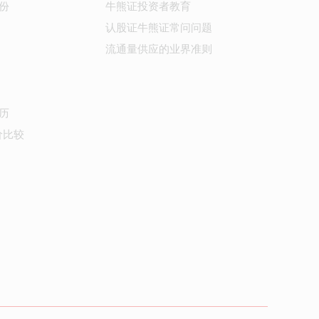
份
牛熊证投资者教育
认股证牛熊证常问问题
流通量供应的业界准则
历
价比较