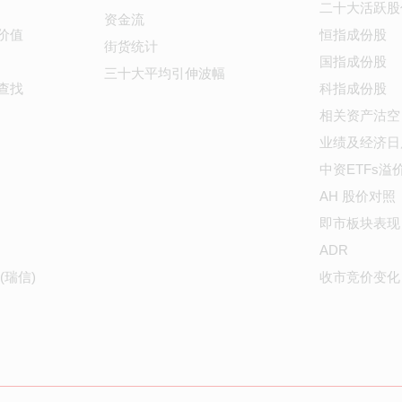
二十大活跃股
资金流
价值
恒指成份股
街货统计
国指成份股
三十大平均引伸波幅
查找
科指成份股
相关资产沽空
业绩及经济日
中资ETFs溢
AH 股价对照
即市板块表现
ADR
(瑞信)
收市竞价变化