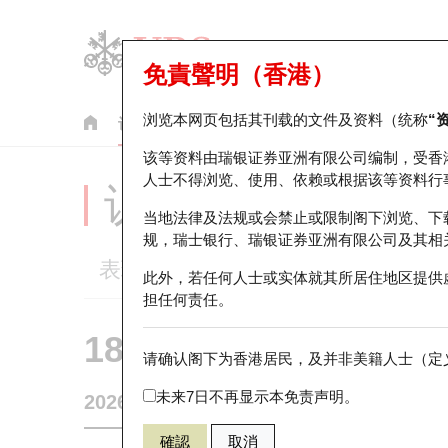
免責聲明（香港）
浏览本网页包括其刊载的文件及资料（统称
“
认股证
牛熊证
美股指数产品
轮证市场统计
该等资料由瑞银证券亚洲有限公司编制，受香
人士不得浏览、使用、依赖或根据该等资料行
认股证分析仪
当地法律及法规或会禁止或限制阁下浏览、下
规，瑞士银行、瑞银证券亚洲有限公司及其相
表现
街货统计
比较
此外，若任何人士或实体就其所居住地区提供
担任何责任。
18600 瑞银
认购
请确认阁下为香港居民，及并非美籍人士（定义
2822 南方
未来7日不再显示本免责声明。
2026-08-07
0
相关资产价格
15.87
街货量
確認
取消