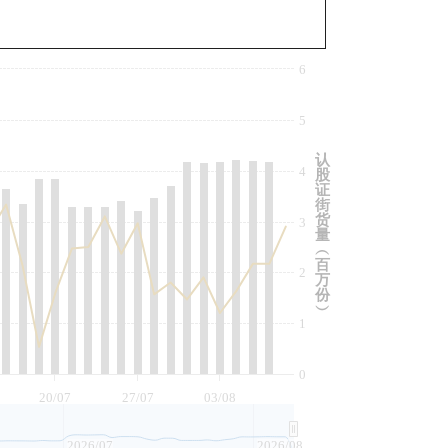
与相关资产比较
6
5
认
4
股
证
街
货
3
量
︵
百
2
万
份
︶
1
0
20/07
27/07
03/08
2026/07
2026/08