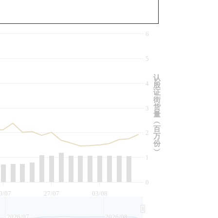
与相关资产比较
6
5
认
4
股
证
街
货
3
量
︵
百
2
万
份
︶
1
0
0/07
27/07
03/08
2026/07
2026/08