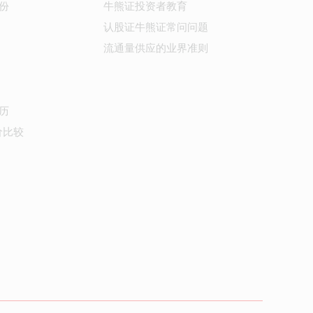
份
牛熊证投资者教育
认股证牛熊证常问问题
流通量供应的业界准则
历
价比较