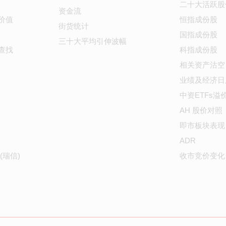
二十大活跃股
资金流
价值
恒指成份股
街货统计
国指成份股
三十大平均引伸波幅
查找
科指成份股
相关资产沽空
业绩及经济日
中资ETFs溢
AH 股价对照
即市板块表现
ADR
(瑞信)
收市竞价变化