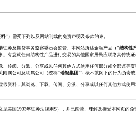
资料”
）需受下列以及网站刊载的免责声明及条款约束。
正股数据及市场统计
瑞银轮证教室
港证券及期货事务监察委员会监管。本网站所述金融产品（
“结构性
事。有意就任何结构性产品进行交易的其他国家居民应联络其传统证
载、传阅、分派、分享或以任何其他方式使用任何部分或全部该等资
关附属公司及联属公司（统称
“瑞银集团”
）概不就阁下的行为负责或
虚假资料，其浏览、下载、传阅、分派、分享或以任何其他方式使用
见美国1933年证券法规则S），并已阅读、理解及接受本网页的
积层板
免