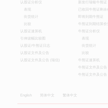
认股证分析仪
新发行瑞银牛熊证
表现
已收回牛熊证剩余
街货统计
即将到期牛熊证
比较
牛熊证到期结算价
认股证速算机
牛熊证分析仪
引伸波幅比较图
表现
认股证/牛熊证日志
街货统计
认股证文件及公告
比较
认股证文件及公告 (瑞信)
牛熊证速算机
牛熊证文件及公告
牛熊证文件及公告 
English
简体中文
繁体中文