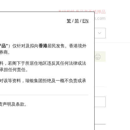
本结构性产品并无抵押品
+852 2971 6668
ol-hkwarrants@ubs.com
繁
/
简
/
EN
产品”
）仅针对及拟向
香港
居民发售。香港境外
券商。
料，若阁下于所居住地区违反其任何法律或法
承担任何责任。
对该等资料，瑞银集团拒绝及一概不负责或承
责声明及条款
。