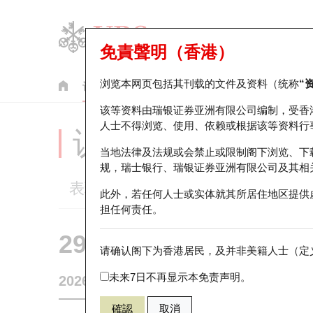
免責聲明（香港）
浏览本网页包括其刊载的文件及资料（统称
“
认股证
牛熊证
美股指数产品
轮证市场统计
该等资料由瑞银证券亚洲有限公司编制，受香
人士不得浏览、使用、依赖或根据该等资料行
认股证分析仪
当地法律及法规或会禁止或限制阁下浏览、下
规，瑞士银行、瑞银证券亚洲有限公司及其相
表现
街货统计
比较
此外，若任何人士或实体就其所居住地区提供
担任何责任。
29594 瑞银
认购
请确认阁下为香港居民，及并非美籍人士（定义
1888 建滔
未来7日不再显示本免责声明。
2026-08-07
0
相关资产价格
38.36
街货量
確認
取消