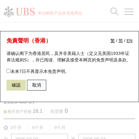
正股数据及市场统计
认股证分析仪
牛熊证分析仪
轮证市场统计
港股通资金流
瑞银轮证教室
认股证
牛熊证
本结构性产品并无抵押品
认股证搜寻
表现
图搜牛熊
表现
十大成交
港股通资金流
十大成交
瑞银轮证教室
认股证分析仪
瑞银认股证一览
街货统计
街货统计
十大升幅/跌幅
正股分析仪
持股比重
每月轮证大市专题
牛熊全景快搜
免責聲明（香港）
繁
/
简
/
EN
表现
街货统计
比较
请确认阁下为香港居民，及并非美籍人士（定义见美国1933年证
新发行瑞银认股证
比较
牛熊证搜寻
比较
十大认股证成交分布
二十大活跃股份
显示所有持股比重
轮证专栏
券法规则S），并已阅读、理解及接受本网页的
免责声明及条款
。
即将到期认股证
牛熊证街货分布图
十天股证占大市成交
恒指成份股
讲座及教育短片
14553 瑞银
认购
未来7日不再显示本免责声明。
0992 联想集团
確認
取消
认股证到期结算价查找
正股牛熊证列表
资金流
国指成份股
认股证投资者教育
2026-08-07
认股证分析仪
新发行瑞银牛熊证
街货统计
科指成份股
牛熊证投资者教育
0
28.1
街货量
相关资产价格
认股证速算机
已收回牛熊证剩余价值
三十大平均引伸波幅
相关资产沽空
认股证牛熊证常问问题
3个月
6个月
9个月
引伸波幅比较图
即将到期牛熊证
业绩及经济日历