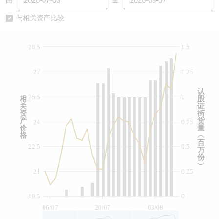
由
至
认股证/牛熊证日志
牛熊证到期结算价查找
中资ETFs溢价比较
与相关资产比较
认股证文件及公告
牛熊证分析仪
AH 股价对照
28.5
1.5
认股证文件及公告 (瑞信)
牛熊证速算机
即市板块表现
27
1.25
牛熊证文件及公告
ADR
认
25.5
1
相
股
关
证
牛熊证文件及公告 (瑞信)
收市竞价变化
资
街
产
货
24
0.75
价
量
格
︵
百
22.5
0.5
万
份
︶
21
0.25
19.5
0
06/07
20/07
03/08