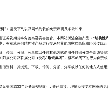
资料”
）需受下列以及网站刊载的免责声明及条款约束。
正股数据及市场统计
瑞银轮证教室
港证券及期货事务监察委员会监管。本网站所述金融产品（
“结构性
事。有意就任何结构性产品进行交易的其他国家居民应联络其传统证
载、传阅、分派、分享或以任何其他方式使用任何部分或全部该等资
关附属公司及联属公司（统称
“瑞银集团”
）概不就阁下的行为负责或
虚假资料，其浏览、下载、传阅、分派、分享或以任何其他方式使用
见美国1933年证券法规则S），并已阅读、理解及接受本网页的
数
免
0