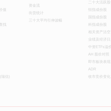
二十大活跃股
资金流
价值
恒指成份股
街货统计
国指成份股
三十大平均引伸波幅
查找
科指成份股
相关资产沽空
业绩及经济日
中资ETFs溢
AH 股价对照
即市板块表现
ADR
(瑞信)
收市竞价变化