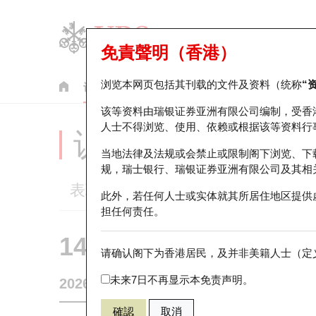
免責聲明（香港）
浏览本网页包括其刊载的文件及资料（统称
“
认股证
牛熊证
美股指数产品
轮证市场统计
该等资料由瑞银证券亚洲有限公司编制，受香
人士不得浏览、使用、依赖或根据该等资料行
认股证分析仪
当地法律及法规或会禁止或限制阁下浏览、下
规，瑞士银行、瑞银证券亚洲有限公司及其相
表现
街货统计
比较
此外，若任何人士或实体就其所居住地区提供
担任何责任。
14326 瑞银
认沽
请确认阁下为香港居民，及并非美籍人士（定义
HSI 恒生指
未来7日不再显示本免责声明。
2026-08-07
相关资产价格
25,668.03
街货量
確認
取消