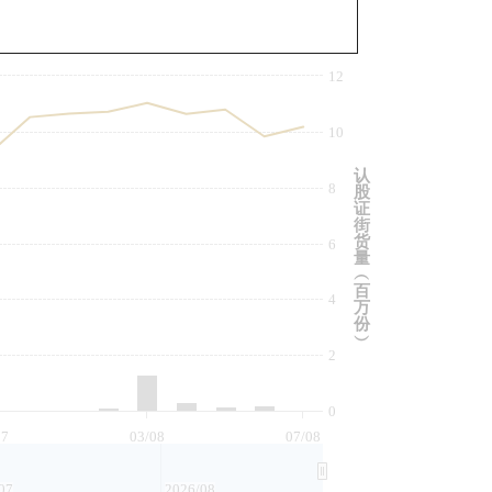
与相关资产比较
12
10
认
8
股
证
街
货
6
量
︵
百
4
万
份
︶
2
0
07
03/08
07/08
07
2026/08