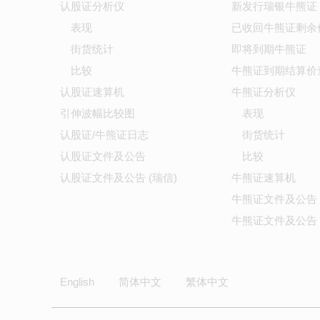
认股证分析仪
新发行瑞银牛熊证
表现
已收回牛熊证剩余
街货统计
即将到期牛熊证
比较
牛熊证到期结算价
认股证速算机
牛熊证分析仪
引伸波幅比较图
表现
认股证/牛熊证日志
街货统计
认股证文件及公告
比较
认股证文件及公告 (瑞信)
牛熊证速算机
牛熊证文件及公告
牛熊证文件及公告 
English
简体中文
繁体中文