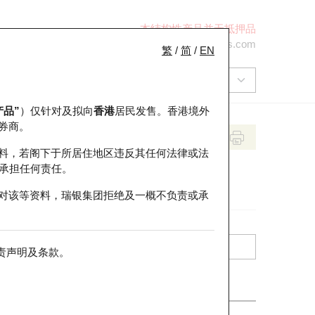
本结构性产品并无抵押品
+852 2971 6668
ol-hkwarrants@ubs.com
繁
/
简
/
EN
产品”
）仅针对及拟向
香港
居民发售。香港境外
券商。
料，若阁下于所居住地区违反其任何法律或法
承担任何责任。
对该等资料，瑞银集团拒绝及一概不负责或承
责声明及条款
。