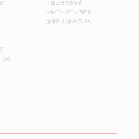
份
牛熊证投资者教育
认股证牛熊证常问问题
流通量供应的业界准则
历
价比较