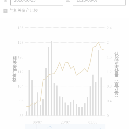
由
至
认股证/牛熊证日志
牛熊证到期结算价查找
中资ETFs溢价比较
与相关资产比较
认股证文件及公告
牛熊证分析仪
AH 股价对照
136
2.4
认股证文件及公告 (瑞信)
牛熊证速算机
即市板块表现
128
2
牛熊证文件及公告
ADR
认
120
1.6
相
股
关
证
牛熊证文件及公告 (瑞信)
收市竞价变化
资
街
产
货
112
1.2
价
量
格
︵
百
104
0.8
万
份
︶
96
0.4
88
0
06/07
20/07
03/08