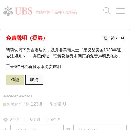
正股数据及市场统计
认股证分析仪
牛熊证分析仪
轮证市场统计
港股通资金流
瑞银轮证教室
认股证
牛熊证
本结构性产品并无抵押品
认股证搜寻
表现
图搜牛熊
表现
十大成交
港股通资金流
十大成交
瑞银轮证教室
认股证分析仪
瑞银认股证一览
街货统计
街货统计
十大升幅/跌幅
正股分析仪
持股比重
每月轮证大市专题
牛熊全景快搜
免責聲明（香港）
繁
/
简
/
EN
表现
街货统计
比较
请确认阁下为香港居民，及并非美籍人士（定义见美国1933年证
新发行瑞银认股证
比较
牛熊证搜寻
比较
十大认股证成交分布
二十大活跃股份
显示所有持股比重
轮证专栏
券法规则S），并已阅读、理解及接受本网页的
免责声明及条款
。
即将到期认股证
牛熊证街货分布图
十天股证占大市成交
恒指成份股
讲座及教育短片
14318 瑞银
认沽
未来7日不再显示本免责声明。
9988 阿里巴巴
確認
取消
认股证到期结算价查找
正股牛熊证列表
资金流
国指成份股
认股证投资者教育
2026-08-07
认股证分析仪
新发行瑞银牛熊证
街货统计
科指成份股
牛熊证投资者教育
0
123.8
街货量
相关资产价格
认股证速算机
已收回牛熊证剩余价值
三十大平均引伸波幅
相关资产沽空
认股证牛熊证常问问题
3个月
6个月
9个月
引伸波幅比较图
即将到期牛熊证
业绩及经济日历