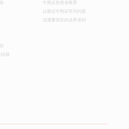
份
牛熊证投资者教育
认股证牛熊证常问问题
流通量供应的业界准则
历
价比较