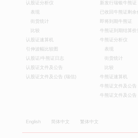
认股证分析仪
新发行瑞银牛熊证
表现
已收回牛熊证剩余
街货统计
即将到期牛熊证
比较
牛熊证到期结算价
认股证速算机
牛熊证分析仪
引伸波幅比较图
表现
认股证/牛熊证日志
街货统计
认股证文件及公告
比较
认股证文件及公告 (瑞信)
牛熊证速算机
牛熊证文件及公告
牛熊证文件及公告 
English
简体中文
繁体中文