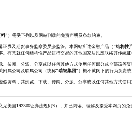
资料”
）需受下列以及网站刊载的免责声明及条款约束。
正股数据及市场统计
瑞银轮证教室
港证券及期货事务监察委员会监管。本网站所述金融产品（
“结构性
事。有意就任何结构性产品进行交易的其他国家居民应联络其传统证
载、传阅、分派、分享或以任何其他方式使用任何部分或全部该等资
关附属公司及联属公司（统称
“瑞银集团”
）概不就阁下的行为负责或
虚假资料，其浏览、下载、传阅、分派、分享或以任何其他方式使用
见美国1933年证券法规则S），并已阅读、理解及接受本网页的
数
免
0