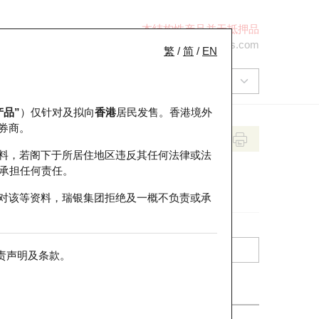
本结构性产品并无抵押品
+852 2971 6668
ol-hkwarrants@ubs.com
繁
/
简
/
EN
产品”
）仅针对及拟向
香港
居民发售。香港境外
券商。
料，若阁下于所居住地区违反其任何法律或法
承担任何责任。
对该等资料，瑞银集团拒绝及一概不负责或承
责声明及条款
。