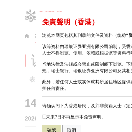
免責聲明（香港）
浏览本网页包括其刊载的文件及资料（统称
“
认股证
牛熊证
美股指数产品
轮证市场统计
该等资料由瑞银证券亚洲有限公司编制，受香
人士不得浏览、使用、依赖或根据该等资料行
认股证分析仪
当地法律及法规或会禁止或限制阁下浏览、下
规，瑞士银行、瑞银证券亚洲有限公司及其相
表现
街货统计
比较
此外，若任何人士或实体就其所居住地区提供
担任何责任。
14194 瑞银
认购
请确认阁下为香港居民，及并非美籍人士（定义
HSI 恒生指
未来7日不再显示本免责声明。
2026-08-07
相关资产价格
25,668.03
街货量
確認
取消