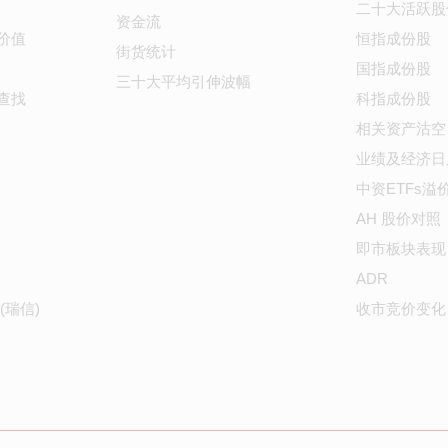
二十大活跃股
资金流
价值
恒指成份股
街货统计
国指成份股
三十大平均引伸波幅
查找
科指成份股
相关资产沽空
业绩及经济日
中资ETFs溢
AH 股价对照
即市板块表现
ADR
(瑞信)
收市竞价变化