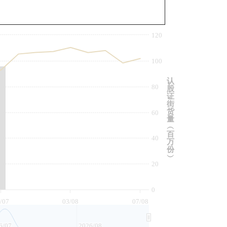
与相关资产比较
120
100
认
80
股
证
街
货
60
量
︵
百
40
万
份
︶
20
0
/07
03/08
07/08
6/07
2026/08