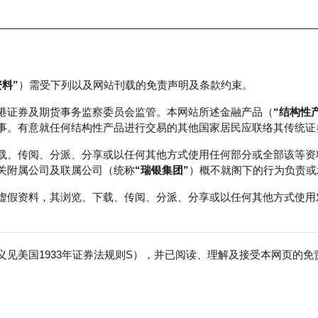
资料”
）需受下列以及网站刊载的免责声明及条款约束。
正股数据及市场统计
瑞银轮证教室
港证券及期货事务监察委员会监管。本网站所述金融产品（
“结构性
事。有意就任何结构性产品进行交易的其他国家居民应联络其传统证
载、传阅、分派、分享或以任何其他方式使用任何部分或全部该等资
关附属公司及联属公司（统称
“瑞银集团”
）概不就阁下的行为负责或
虚假资料，其浏览、下载、传阅、分派、分享或以任何其他方式使用
见美国1933年证券法规则S），并已阅读、理解及接受本网页的
数
免
0