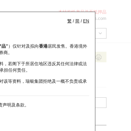
本结构性产品并无抵押品
+852 2971 6668
ol-hkwarrants@ubs.com
繁
/
简
/
EN
产品”
）仅针对及拟向
香港
居民发售。香港境外
券商。
料，若阁下于所居住地区违反其任何法律或法
承担任何责任。
对该等资料，瑞银集团拒绝及一概不负责或承
责声明及条款
。