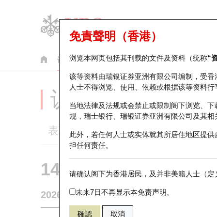
免責聲明（香港）
浏览本网页包括其刊载的文件及资料（统称
“
认股证
牛熊证
美股指数产品
轮证市场统计
该等资料由瑞银证券亚洲有限公司编制，受香
人士不得浏览、使用、依赖或根据该等资料行
认股证分析仪
当地法律及法规或会禁止或限制阁下浏览、下
规，瑞士银行、瑞银证券亚洲有限公司及其相
表现
街货统计
比较
此外，若任何人士或实体就其所居住地区提供
担任何责任。
14193 瑞银
认购
请确认阁下为香港居民，及并非美籍人士（定义
HSI 恒生指
未来7日不再显示本免责声明。
2026-08-07
相关资产价格
25,668.03
街货量
確認
取消