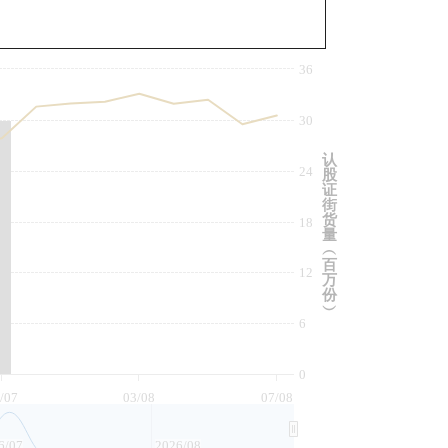
与相关资产比较
36
30
认
24
股
证
街
货
18
量
︵
百
12
万
份
︶
6
0
/07
03/08
07/08
6/07
2026/08