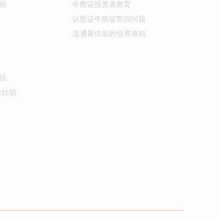
份
牛熊证投资者教育
认股证牛熊证常问问题
流通量供应的业界准则
历
价比较