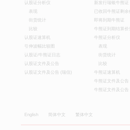
认股证分析仪
新发行瑞银牛熊证
表现
已收回牛熊证剩余
街货统计
即将到期牛熊证
比较
牛熊证到期结算价
认股证速算机
牛熊证分析仪
引伸波幅比较图
表现
认股证/牛熊证日志
街货统计
认股证文件及公告
比较
认股证文件及公告 (瑞信)
牛熊证速算机
牛熊证文件及公告
牛熊证文件及公告 
English
简体中文
繁体中文