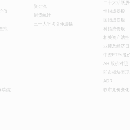
二十大活跃股
资金流
价值
恒指成份股
街货统计
国指成份股
三十大平均引伸波幅
查找
科指成份股
相关资产沽空
业绩及经济日
中资ETFs溢
AH 股价对照
即市板块表现
ADR
(瑞信)
收市竞价变化