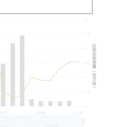
与相关资产比较
9
7.5
认
6
股
证
街
货
4.5
量
︵
百
3
万
份
︶
1.5
0
28/07
03/08
07/08
026/07
2026/08