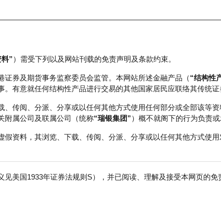
资料”
）需受下列以及网站刊载的免责声明及条款约束。
正股数据及市场统计
瑞银轮证教室
港证券及期货事务监察委员会监管。本网站所述金融产品（
“结构性
事。有意就任何结构性产品进行交易的其他国家居民应联络其传统证
载、传阅、分派、分享或以任何其他方式使用任何部分或全部该等资
关附属公司及联属公司（统称
“瑞银集团”
）概不就阁下的行为负责或
虚假资料，其浏览、下载、传阅、分派、分享或以任何其他方式使用
见美国1933年证券法规则S），并已阅读、理解及接受本网页的
金
免