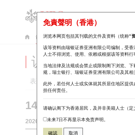
免責聲明（香港）
浏览本网页包括其刊载的文件及资料（统称
“
认股证
牛熊证
美股指数产品
轮证市场统计
该等资料由瑞银证券亚洲有限公司编制，受香
人士不得浏览、使用、依赖或根据该等资料行
认股证分析仪
当地法律及法规或会禁止或限制阁下浏览、下
规，瑞士银行、瑞银证券亚洲有限公司及其相
表现
街货统计
比较
此外，若任何人士或实体就其所居住地区提供
担任何责任。
14153 瑞银
认购
请确认阁下为香港居民，及并非美籍人士（定义
6181 老铺黄
未来7日不再显示本免责声明。
2026-08-07
0
相关资产价格
352
街货量
確認
取消