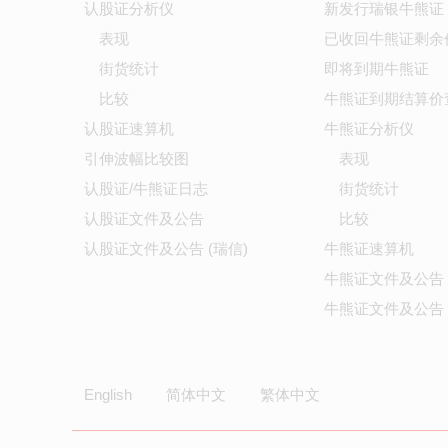
认股证分析仪
新发行瑞银牛熊证
表现
已收回牛熊证剩余
街货统计
即将到期牛熊证
比较
牛熊证到期结算价
认股证速算机
牛熊证分析仪
引伸波幅比较图
表现
认股证/牛熊证日志
街货统计
认股证文件及公告
比较
认股证文件及公告 (瑞信)
牛熊证速算机
牛熊证文件及公告
牛熊证文件及公告 
English
简体中文
繁体中文