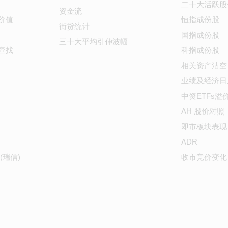
二十大活跃股
资金流
价值
恒指成份股
街货统计
国指成份股
三十大平均引伸波幅
查找
科指成份股
相关资产沽空
业绩及经济日
中资ETFs溢
AH 股价对照
即市板块表现
ADR
(瑞信)
收市竞价变化