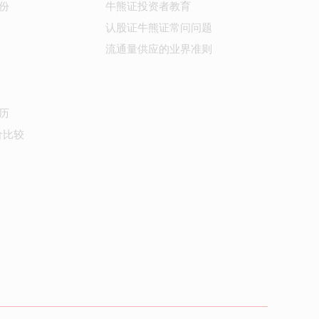
份
牛熊证投资者教育
认股证牛熊证常问问题
流通量供应的业界准则
历
价比较