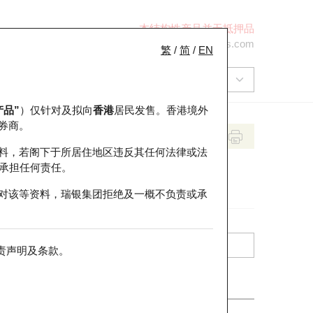
本结构性产品并无抵押品
+852 2971 6668
ol-hkwarrants@ubs.com
繁
/
简
/
EN
产品”
）仅针对及拟向
香港
居民发售。香港境外
券商。
料，若阁下于所居住地区违反其任何法律或法
承担任何责任。
对该等资料，瑞银集团拒绝及一概不负责或承
责声明及条款
。